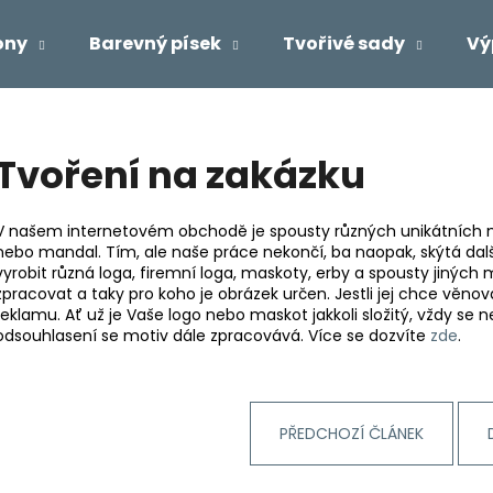
ony
Barevný písek
Tvořivé sady
Vý
Co potřebujete najít?
Tvoření na zakázku
HLEDAT
V našem internetovém obchodě je spousty různých unikátních m
nebo mandal. Tím, ale naše práce nekončí, ba naopak, skýtá dal
vyrobit různá loga, firemní loga, maskoty, erby a spousty jiných
zpracovat a taky pro koho je obrázek určen. Jestli jej chce věnov
Doporučujeme
reklamu. Ať už je Vaše logo nebo maskot jakkoli složitý, vždy se n
odsouhlasení se motiv dále zpracovává. Více se dozvíte
zde
.
PŘEDCHOZÍ ČLÁNEK