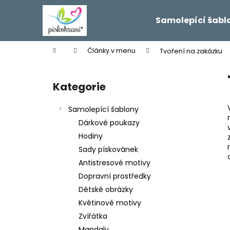
K
Přejít
na
o
Samolepící šabl
obsah
Zpět
Zpět
š
do
do
í
Domů
Články v menu
Tvoření na zakázku
k
obchodu
obchodu
P
o
Kategorie
Přeskočit
s
kategorie
t
Samolepící šablony
r
Dárkové poukazy
a
Hodiny
n
Sady pískovánek
n
Antistresové motivy
í
Dopravní prostředky
p
Dětské obrázky
a
Květinové motivy
n
Zvířátka
e
Mandaly