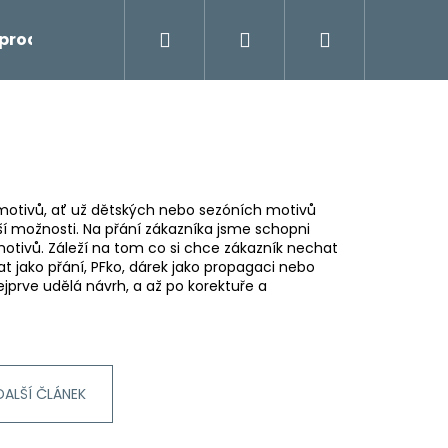
Hledat
Přihlášení
Nákupní
prodej
košík
otivů, ať už dětských nebo sezóních motivů
ší možnosti. Na přání zákazníka jsme schopni
 motivů. Záleží na tom co si chce zákazník nechat
at jako přání, PFko, dárek jako propagaci nebo
ejprve udělá návrh, a až po korektuře a
DALŠÍ ČLÁNEK