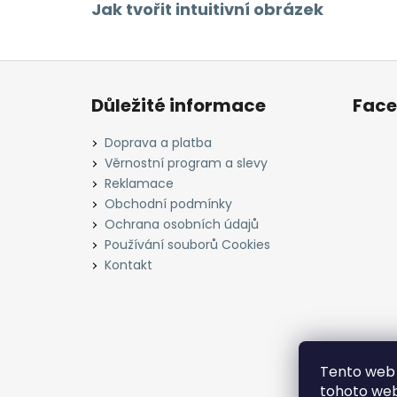
Jak tvořit intuitivní obrázek
Z
á
Důležité informace
Fac
p
a
Doprava a platba
t
Věrnostní program a slevy
í
Reklamace
Obchodní podmínky
Ochrana osobních údajů
Používání souborů Cookies
Kontakt
Tento web 
tohoto webu