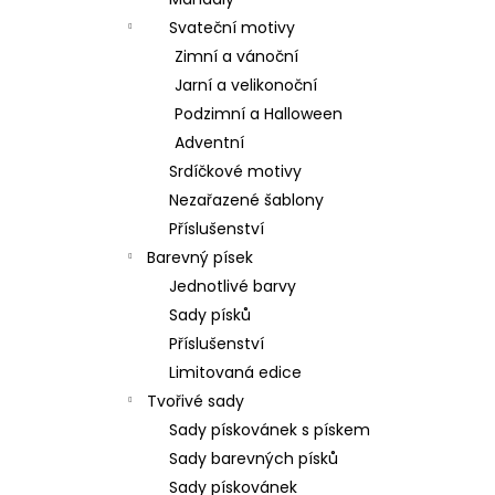
l
Svateční motivy
Zimní a vánoční
Jarní a velikonoční
Podzimní a Halloween
Adventní
Srdíčkové motivy
Nezařazené šablony
Příslušenství
Barevný písek
Jednotlivé barvy
Sady písků
Příslušenství
Limitovaná edice
Tvořivé sady
Sady pískovánek s pískem
Sady barevných písků
Sady pískovánek