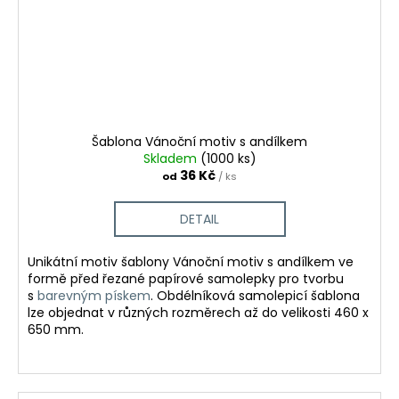
Šablona Vánoční motiv s andílkem
Skladem
(1000 ks)
36 Kč
od
/ ks
DETAIL
Unikátní motiv šablony Vánoční motiv s andílkem ve
formě před řezané papírové samolepky pro tvorbu
s
barevným pískem
.
Obdélníková samolepicí šablona
lze objednat v různých rozměrech až do velikosti 460 x
650 mm.