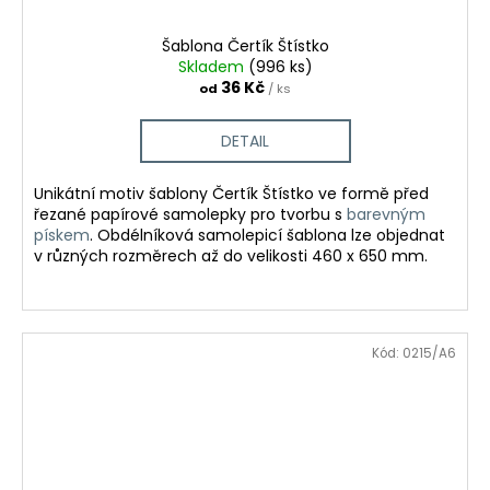
Šablona Čertík Štístko
Skladem
(996 ks)
36 Kč
od
/ ks
DETAIL
Unikátní motiv šablony Čertík Štístko ve formě před
řezané papírové samolepky pro tvorbu
s
barevným
pískem
.
Obdélníková samolepicí šablona lze objednat
v různých rozměrech až do velikosti 460 x 650 mm.
Kód:
0215/A6