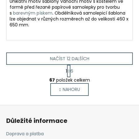
Unikátní motiv šablony Vánoční motiv s kostelem ve
formě před řezané papírové samolepky pro tvorbu
s
barevným pískem
.
Obdélníková samolepicí šablona
lze objednat v různých rozměrech až do velikosti 460 x
650 mm.
NAČÍST 12 DALŠÍCH
S
1
6
t
O
r
67
položek celkem
v
á
NAHORU
l
n
k
á
o
d
Z
v
a
á
á
c
Důležité informace
n
p
í
í
p
a
Doprava a platba
r