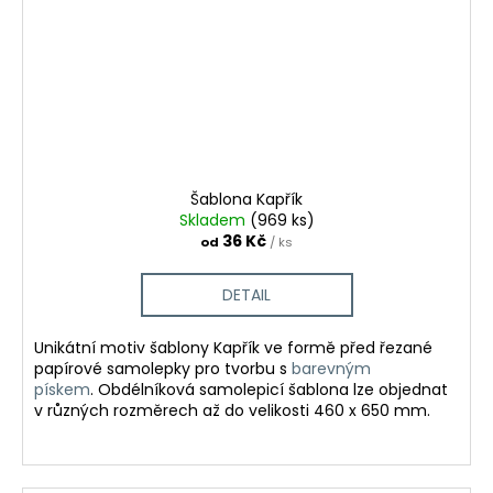
Šablona Kapřík
Skladem
(969 ks)
36 Kč
od
/ ks
DETAIL
Unikátní motiv šablony Kapřík ve formě před řezané
papírové samolepky pro tvorbu
s
barevným
pískem
.
Obdélníková samolepicí šablona lze objednat
v různých rozměrech až do velikosti 460 x 650 mm.