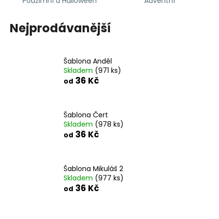
Podzimní a Halloween
Adventní
a
j
Nejprodávanější
í
t
?
Šablona Anděl
Skladem
(971 ks)
36 Kč
od
HLEDAT
Šablona Čert
Skladem
(978 ks)
36 Kč
od
D
o
Šablona Mikuláš 2
p
Skladem
(977 ks)
o
36 Kč
od
r
u