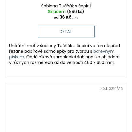
Šablona Tučňák s čepicí
Skladem
(996 ks)
36 Kč
od
/ ks
DETAIL
Unikátní motiv šablony Tučňák s čepicí ve formě před
řezané papírové samolepky pro tvorbu
s
barevným
pískem
.
Obdélníková samolepicí šablona lze objednat
v různých rozměrech až do velikosti 460 x 650 mm.
Kód:
0214/A6