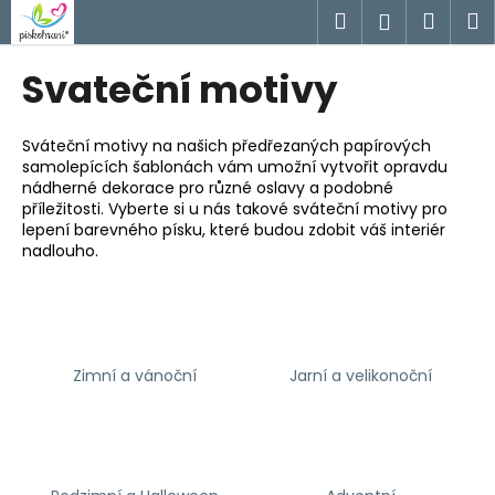
K
Přejít
Hledat
Náku
M
Přihlášen
na
o
obsah
Zpět
Zpět
košík
š
Svateční motivy
í
C
k
o
Sváteční motivy na našich předřezaných papírových
samolepících šablonách vám umožní vytvořit opravdu
p
nádherné dekorace pro různé oslavy a podobné
o
příležitosti. Vyberte si u nás takové sváteční motivy pro
t
lepení barevného písku, které budou zdobit váš interiér
nadlouho.
ř
e
b
u
j
Zimní a vánoční
Jarní a velikonoční
e
t
e
n