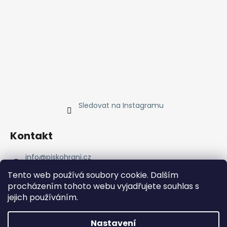
Sledovat na Instagramu
Kontakt
info
@
piskohrani.cz
+420 723 753 053
Tento web používá soubory cookie. Dalším
723 753 053
procházením tohoto webu vyjadřujete souhlas s
Piskohrani
jejich používáním.
piskohrani/
+420 723 753 053
Nastavení