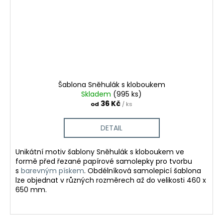
Šablona Sněhulák s kloboukem
Skladem
(995 ks)
36 Kč
od
/ ks
DETAIL
Unikátní motiv šablony Sněhulák s kloboukem ve
formě před řezané papírové samolepky pro tvorbu
s
barevným pískem
.
Obdélníková samolepicí šablona
lze objednat v různých rozměrech až do velikosti 460 x
650 mm.