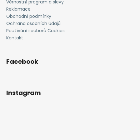
t
Věrnostní program a slevy
v
í
Reklamace
k
Obchodní podmínky
y
Ochrana osobních údajů
v
Používání souborů Cookies
ý
Kontakt
p
i
s
u
Facebook
Instagram