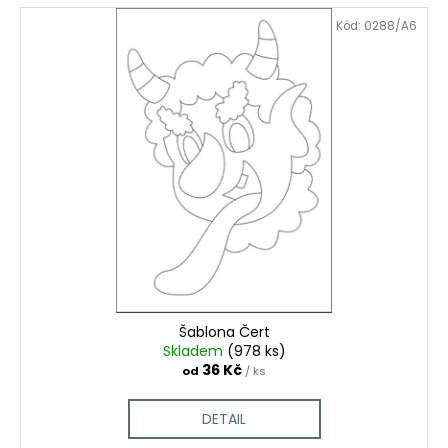
Kód:
0288/A6
Šablona Čert
Skladem
(978 ks)
36 Kč
od
/ ks
DETAIL