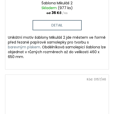
Šablona Mikuláš 2
Skladem
(977 ks)
36 Kč
od
/ ks
DETAIL
Unikátní motiv šablony Mikuláš 2 jde městem ve formě
před řezané papírové samolepky pro tvorbu s
barevným pískem
. Obdélníková samolepicí šablona lze
objednat v různých rozměrech až do velikosti 460 x
650 mm.
Kód:
0157/A6