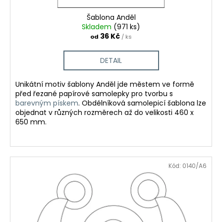
t
ů
Šablona Anděl
Skladem
(971 ks)
36 Kč
od
/ ks
DETAIL
Unikátní motiv šablony Anděl jde městem ve formě
před řezané papírové samolepky pro tvorbu s
barevným pískem
. Obdélníková samolepicí šablona lze
objednat v různých rozměrech až do velikosti 460 x
650 mm.
Kód:
0140/A6