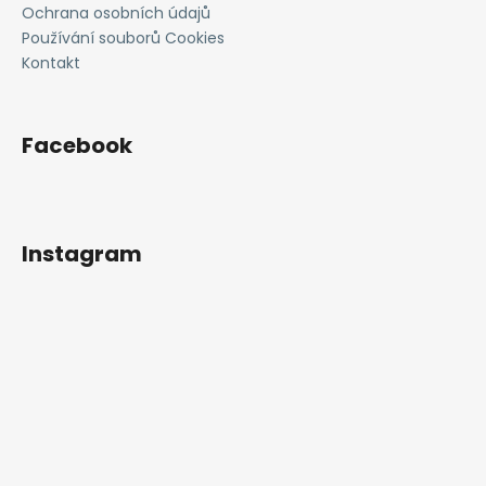
č
Ochrana osobních údajů
u
Používání souborů Cookies
j
Kontakt
e
m
e
Facebook
Instagram