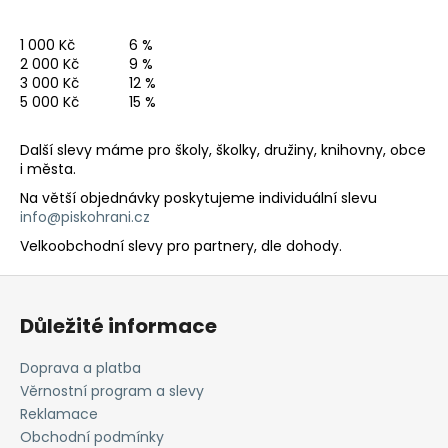
a
1 000 Kč
6 %
j
2 000 Kč
9 %
í
3 000 Kč
12 %
t
5 000 Kč
15 %
?
Další slevy máme pro školy, školky, družiny, knihovny, obce
i města.
Na větší objednávky poskytujeme individuální slevu
info@piskohrani.cz
HLEDAT
Velkoobchodní slevy pro partnery, dle dohody.
Z
á
D
Důležité informace
p
o
a
p
Doprava a platba
o
t
Věrnostní program a slevy
r
í
Reklamace
u
Obchodní podmínky