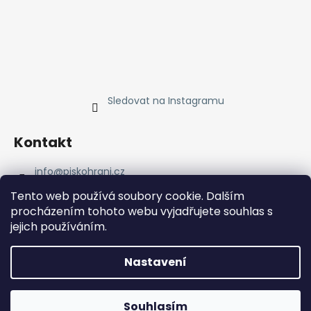
Sledovat na Instagramu
Kontakt
info
@
piskohrani.cz
+420 723 753 053
Tento web používá soubory cookie. Dalším
723 753 053
procházením tohoto webu vyjadřujete souhlas s
Piskohrani
jejich používáním.
piskohrani/
+420 723 753 053
Nastavení
Vytvořil Shoptet
Souhlasím
Copyright 2026
Pískohraní
. Všechna práva vyhrazena.