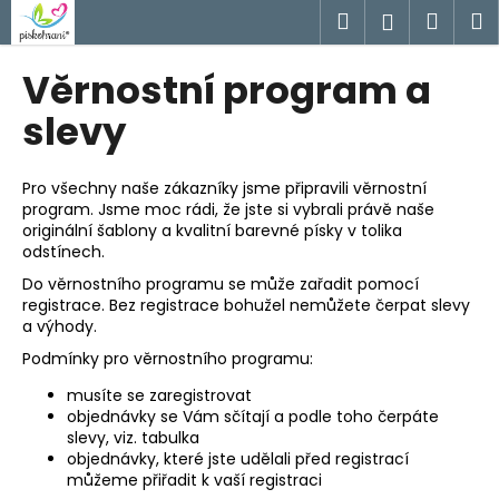
K
Přejít
Hledat
Náku
M
Přihlášen
na
o
obsah
Zpět
Zpět
košík
š
Věrnostní program a
í
C
slevy
k
o
p
Pro všechny naše zákazníky jsme připravili věrnostní
o
program. Jsme moc rádi, že jste si vybrali právě naše
originální šablony a kvalitní barevné písky v tolika
t
odstínech.
ř
Do věrnostního programu se může zařadit pomocí
e
registrace. Bez registrace bohužel nemůžete čerpat slevy
b
a výhody.
u
Podmínky pro věrnostního programu:
j
musíte se zaregistrovat
e
objednávky se Vám sčítají a podle toho čerpáte
t
slevy, viz. tabulka
objednávky, které jste udělali před registrací
e
můžeme přiřadit k vaší registraci
n