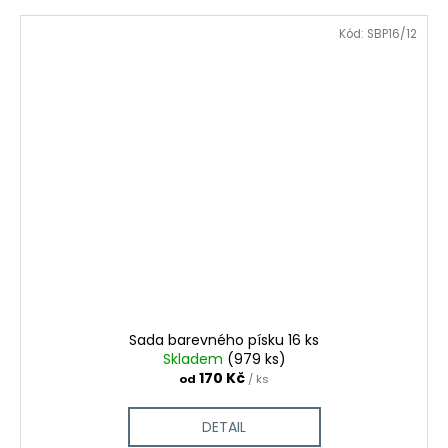
Kód:
SBP16/12
Sada barevného písku 16 ks
Skladem
(979 ks)
170 Kč
od
/ ks
DETAIL