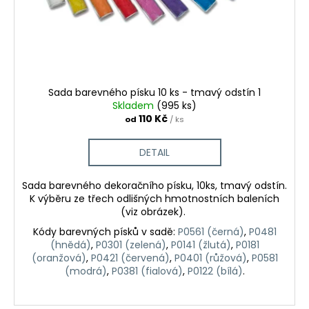
Sada barevného písku 10 ks - tmavý odstín 1
Skladem
(995 ks)
110 Kč
od
/ ks
DETAIL
Sada barevného dekoračního písku, 10ks, tmavý odstín.
K výběru ze třech odlišných hmotnostních baleních
(viz obrázek).
Kódy barevných písků v sadě:
P0561 (černá)
,
P0481
(hnědá)
,
P0301 (zelená)
,
P0141 (žlutá)
,
P0181
(oranžová)
,
P0421 (červená)
,
P0401 (růžová)
,
P0581
(modrá)
,
P0381 (fialová)
,
P0122 (bílá)
.