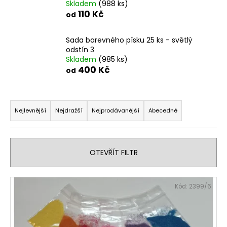
Skladem
(988 ks)
a
110 Kč
od
j
í
Sada barevného písku 25 ks - světlý
t
odstín 3
Skladem
(985 ks)
?
400 Kč
od
Ř
a
Nejlevnější
Nejdražší
Nejprodávanější
Abecedně
HLEDAT
z
e
n
OTEVŘÍT FILTR
D
í
o
p
V
p
Kód:
2399/6
r
ý
o
o
r
p
d
u
i