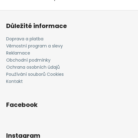
O
v
Z
l
á
á
Důležité informace
d
p
a
a
Doprava a platba
c
t
Věrnostní program a slevy
í
í
Reklamace
p
Obchodní podmínky
r
Ochrana osobních údajů
v
Používání souborů Cookies
k
Kontakt
y
v
ý
p
Facebook
i
s
u
Instagram