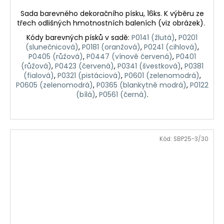
Sada barevného dekoračního písku, 16ks. K výběru ze
třech odlišných hmotnostních baleních (viz obrázek).
Kódy barevných písků v sadě:
P0141 (žlutá)
,
P0201
(slunečnicová)
,
P0181 (oranžová)
,
P0241 (cihlová)
,
P0405 (růžová)
,
P0447 (vínově červená)
,
P0401
(růžová)
,
P0423 (červená)
,
P0341 (švestková)
,
P0381
(fialová)
,
P0321 (pistáciová)
,
P0601 (zelenomodrá)
,
P0605 (zelenomodrá)
,
P0365 (blankytně modrá)
,
P0122
(bílá)
,
P0561 (černá)
.
Kód:
SBP25-3/30