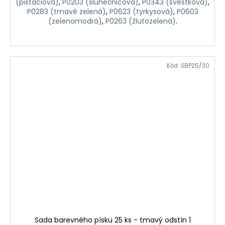
(pistáciová)
,
P0203 (slunečnicová)
,
P0343 (švestková)
,
P0283 (tmavě zelená)
,
P0623 (tyrkysová)
,
P0603
(zelenomodrá)
,
P0263 (žlutozelená)
.
Kód:
SBP25/30
Sada barevného písku 25 ks - tmavý odstín 1