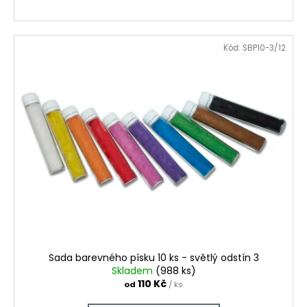
Kód:
SBP10-3/12
Sada barevného písku 10 ks - světlý odstín 3
Skladem
(988 ks)
110 Kč
od
/ ks