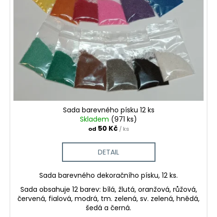
č
u
s
u
k
p
j
t
r
e
ů
m
o
e
d
u
k
t
ů
Sada barevného písku 12 ks
Skladem
(971 ks)
50 Kč
od
/ ks
DETAIL
Sada barevného dekoračního písku, 12 ks.
Sada obsahuje 12 barev: bílá, žlutá, oranžová, růžová,
červená, fialová, modrá, tm. zelená, sv. zelená, hnědá,
šedá a černá.