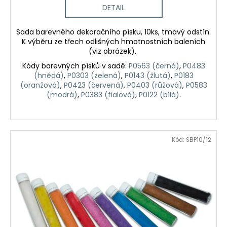
DETAIL
Sada barevného dekoračního písku, 10ks, tmavý odstín.
K výběru ze třech odlišných hmotnostních baleních
(viz obrázek).
Kódy barevných písků v sadě:
P0563 (černá)
,
P0483
(hnědá)
,
P0303 (zelená)
,
P0143 (žlutá)
,
P0183
(oranžová)
,
P0423 (červená)
,
P0403 (růžová)
,
P0583
(modrá)
,
P0383 (fialová)
,
P0122 (bílá)
.
Kód:
SBP10/12