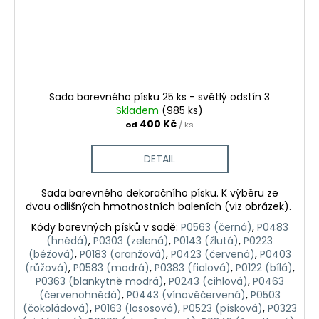
Sada barevného písku 25 ks - světlý odstín 3
Skladem
(985 ks)
400 Kč
od
/ ks
DETAIL
Sada barevného dekoračního písku. K výběru ze
dvou odlišných hmotnostních baleních (viz obrázek).
Kódy barevných písků v sadě:
P0563 (černá)
,
P0483
(hnědá)
,
P0303 (zelená)
,
P0143 (žlutá)
,
P0223
(béžová)
,
P0183 (oranžová)
,
P0423 (červená)
,
P0403
(růžová)
,
P0583 (modrá)
,
P0383 (fialová)
,
P0122 (bílá)
,
P0363 (blankytně modrá)
,
P0243 (cihlová)
,
P0463
(červenohnědá)
,
P0443 (vínověčervená)
,
P0503
(čokoládová)
,
P0163 (lososová)
,
P0523 (písková)
,
P0323