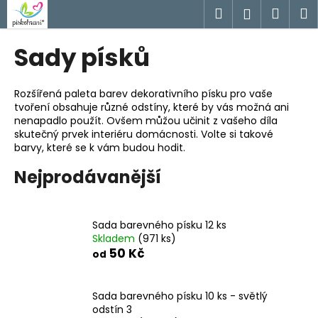
K
Přejít
Hledat
Náku
M
Přihlášen
na
o
obsah
Zpět
Zpět
košík
š
Sady písků
í
C
k
o
Rozšířená paleta barev dekorativního písku pro vaše
tvoření obsahuje různé odstíny, které by vás možná ani
p
nenapadlo použít. Ovšem můžou učinit z vašeho díla
o
skutečný prvek interiéru domácnosti. Volte si takové
t
barvy, které se k vám budou hodit.
ř
Nejprodávanější
e
b
u
Sada barevného písku 12 ks
Skladem
(971 ks)
j
50 Kč
od
e
t
e
Sada barevného písku 10 ks - světlý
odstín 3
n