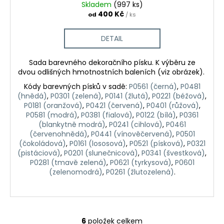
Skladem
(997 ks)
400 Kč
od
/ ks
DETAIL
Sada barevného dekoračního písku. K výběru ze
dvou odlišných hmotnostních baleních (viz obrázek).
Kódy barevných písků v sadě:
P0561 (černá)
,
P0481
(hnědá)
,
P0301 (zelená)
,
P0141 (žlutá)
,
P0221 (béžová)
,
P0181 (oranžová)
,
P0421 (červená)
,
P0401 (růžová)
,
P0581 (modrá)
,
P0381 (fialová)
,
P0122 (bílá)
,
P0361
(blankytně modrá)
,
P0241 (cihlová)
,
P0461
(červenohnědá)
,
P0441 (vínověčervená)
,
P0501
(čokoládová)
,
P0161 (lososová)
,
P0521 (písková)
,
P0321
(pistáciová)
,
P0201 (slunečnicová)
,
P0341 (švestková)
,
P0281 (tmavě zelená)
,
P0621 (tyrkysová)
,
P0601
(zelenomodrá)
,
P0261 (žlutozelená)
.
6
položek celkem