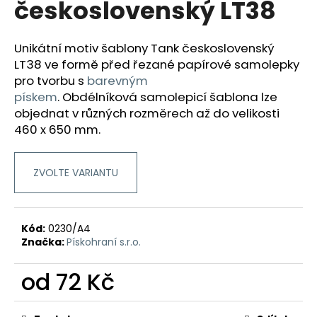
československý LT38
a
j
Unikátní motiv šablony Tank československý
í
LT38 ve formě před řezané papírové samolepky
t
pro tvorbu
s
barevným
?
pískem
.
Obdélníková samolepicí šablona lze
objednat v různých rozměrech až do velikosti
460 x 650 mm.
HLEDAT
ZVOLTE VARIANTU
D
Kód:
0230/A4
o
Značka:
Pískohraní s.r.o.
p
o
od
72 Kč
r
Měrná
u
cena: