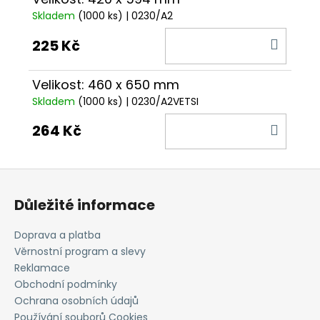
Skladem
(1000 ks)
| 0230/A2
DO
225 Kč
KOŠÍ
Velikost: 460 x 650 mm
Skladem
(1000 ks)
| 0230/A2VETSI
DO
264 Kč
KOŠÍ
Z
á
Důležité informace
p
a
Doprava a platba
t
Věrnostní program a slevy
í
Reklamace
Obchodní podmínky
Ochrana osobních údajů
Používání souborů Cookies