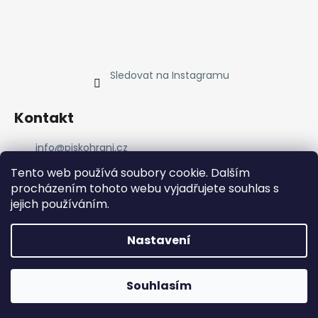
Sledovat na Instagramu
Kontakt
info
@
piskohrani.cz
+420 723 753 053
Tento web používá soubory cookie. Dalším
723 753 053
procházením tohoto webu vyjadřujete souhlas s
Piskohrani
jejich používáním.
piskohrani/
+420 723 753 053
Nastavení
Vytvořil Shoptet
Souhlasím
Copyright 2026
Pískohraní
. Všechna práva vyhrazena.