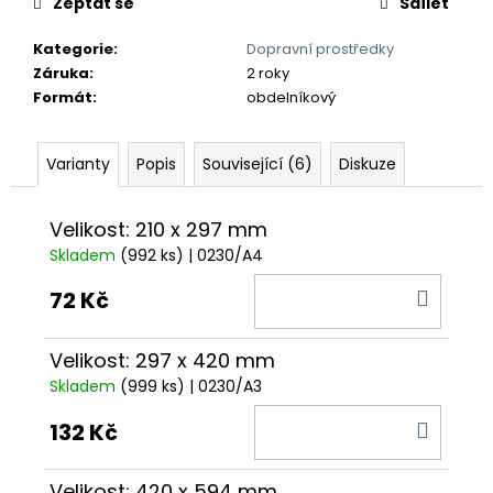
č
Zeptat se
Sdílet
u
j
Kategorie
:
Dopravní prostředky
e
Záruka
:
2 roky
m
Formát
:
obdelníkový
e
Varianty
Popis
Související (6)
Diskuze
Velikost: 210 x 297 mm
Skladem
(992 ks)
| 0230/A4
DO
72 Kč
KOŠÍ
Velikost: 297 x 420 mm
Skladem
(999 ks)
| 0230/A3
DO
132 Kč
KOŠÍ
Velikost: 420 x 594 mm