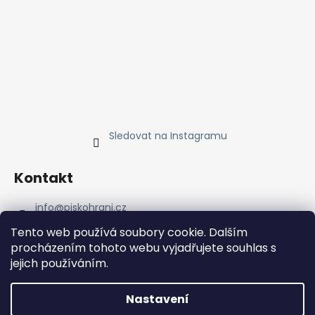
Sledovat na Instagramu
Kontakt
info
@
piskohrani.cz
+420 723 753 053
Tento web používá soubory cookie. Dalším
723 753 053
procházením tohoto webu vyjadřujete souhlas s
Piskohrani
jejich používáním.
piskohrani/
+420 723 753 053
Nastavení