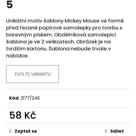
5
a
j
Unikátní motiv šablony Mickey Mouse ve formě
í
před řezané papírové samolepky pro tvorbu s
t
barevným pískem. Obdélníková samolepicí
?
šablona je ve 2 velikostech. Obrázek je na
tvrdším kartonu. Šablona nebude trvale v
nabídce.
HLEDAT
ZVOLTE VARIANTU
D
Kód:
2177/245
o
p
58 Kč
o
r
Měrná
cena:
u
Zeptat se
Sdílet