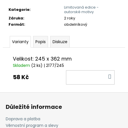
č
u
Limitovaná edice -
Kategorie
:
autorské motivy
j
Záruka
:
2 roky
e
Formát
:
obdelníkový
m
e
Varianty
Popis
Diskuze
Velikost: 245 x 362 mm
Skladem
(2 ks)
| 2177/245
DO
58 Kč
KOŠÍ
Z
á
Důležité informace
p
a
Doprava a platba
t
Věrnostní program a slevy