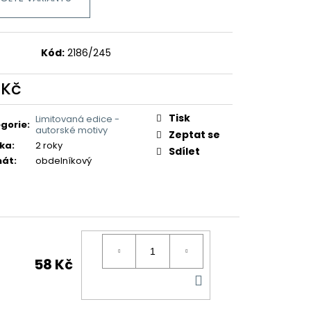
Kód:
2186/245
 Kč
ná
:
Tisk
Limitovaná edice -
gorie
:
autorské motivy
Zeptat se
ka
:
2 roky
Sdílet
mát
:
obdelníkový
58 Kč
DO
KOŠÍKU