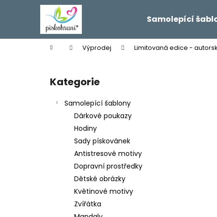
K
Přejít
na
o
Samolepící šabl
obsah
Zpět
Zpět
š
do
do
í
Domů
Výprodej
Limitovaná edice - autors
k
obchodu
obchodu
P
o
Kategorie
Přeskočit
s
kategorie
t
Samolepící šablony
r
Dárkové poukazy
a
Hodiny
n
Sady pískovánek
n
Antistresové motivy
í
Dopravní prostředky
p
Dětské obrázky
a
Květinové motivy
n
Zvířátka
e
Mandaly