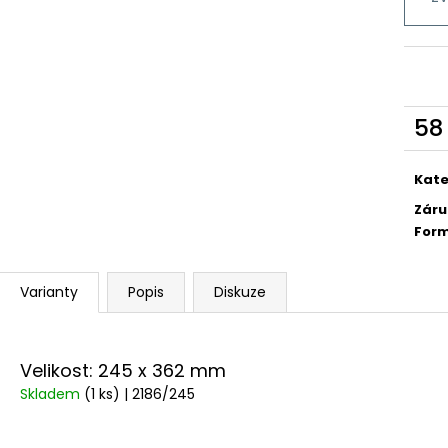
58
Měr
cena
Kate
Záru
For
Varianty
Popis
Diskuze
Velikost: 245 x 362 mm
Skladem
(1 ks)
| 2186/245