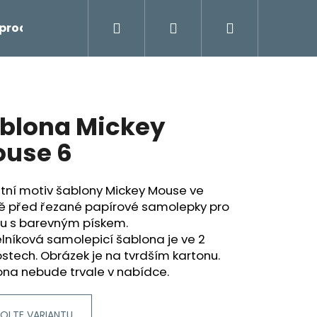
Hledat
Přihlášení
Nákupní
prodej
košík
blona Mickey
use 6
tní motiv šablony Mickey Mouse ve
ě před řezané papírové samolepky pro
bu s barevným pískem.
níková samolepicí šablona je ve 2
ostech. Obrázek je na tvrdším kartonu.
ona nebude trvale v nabídce.
OLTE VARIANTU