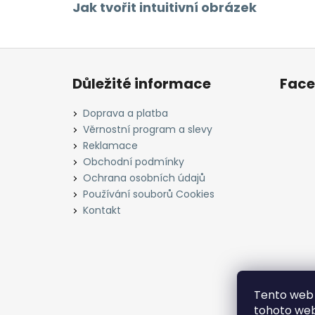
Jak tvořit intuitivní obrázek
Z
á
Důležité informace
Fac
p
a
Doprava a platba
t
Věrnostní program a slevy
í
Reklamace
Obchodní podmínky
Ochrana osobních údajů
Používání souborů Cookies
Kontakt
Tento web 
tohoto webu