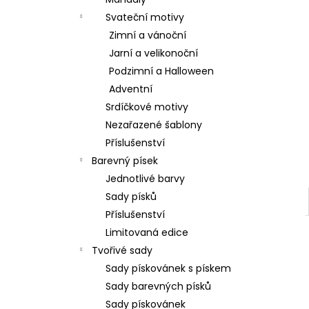
l
Svateční motivy
Zimní a vánoční
Jarní a velikonoční
Podzimní a Halloween
Adventní
Srdíčkové motivy
Nezařazené šablony
Příslušenství
Barevný písek
Jednotlivé barvy
Sady písků
Příslušenství
Limitovaná edice
Tvořivé sady
Sady pískovánek s pískem
Sady barevných písků
Sady pískovánek