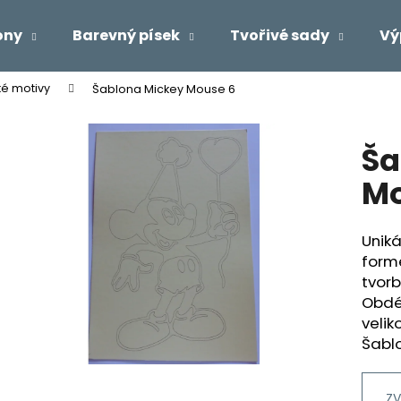
ony
Barevný písek
Tvořivé sady
Vý
ké motivy
Šablona Mickey Mouse 6
Co potřebujete najít?
Ša
HLEDAT
Mo
Uniká
Doporučujeme
form
tvor
Obdél
velik
Šabl
ZV