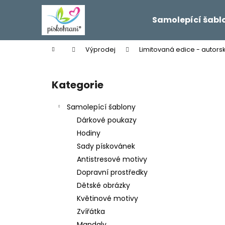
K
Přejít
na
o
Samolepící šabl
obsah
Zpět
Zpět
š
do
do
í
Domů
Výprodej
Limitovaná edice - autors
k
obchodu
obchodu
P
o
Kategorie
Přeskočit
s
kategorie
t
Samolepící šablony
r
Dárkové poukazy
a
Hodiny
n
Sady pískovánek
n
Antistresové motivy
í
Dopravní prostředky
p
Dětské obrázky
a
Květinové motivy
n
Zvířátka
e
Mandaly