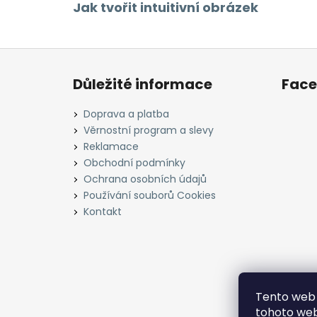
Jak tvořit intuitivní obrázek
Z
á
Důležité informace
Fac
p
a
Doprava a platba
t
Věrnostní program a slevy
í
Reklamace
Obchodní podmínky
Ochrana osobních údajů
Používání souborů Cookies
Kontakt
Tento web 
tohoto webu