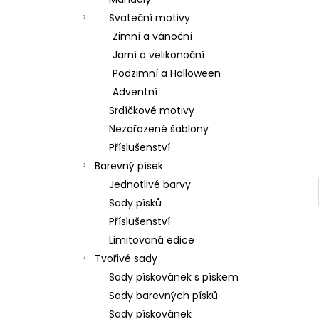
l
Svateční motivy
Zimní a vánoční
Jarní a velikonoční
Podzimní a Halloween
Adventní
Srdíčkové motivy
Nezařazené šablony
Příslušenství
Barevný písek
Jednotlivé barvy
Sady písků
Příslušenství
Limitovaná edice
Tvořivé sady
Sady pískovánek s pískem
Sady barevných písků
Sady pískovánek