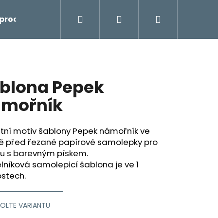
Hledat
Přihlášení
Nákupní
prodej
košík
blona Pepek
mořník
tní motiv šablony Pepek námořník ve
ě před řezané papírové samolepky pro
bu s barevným pískem.
níková samolepicí šablona je ve 1
ostech.
OLTE VARIANTU