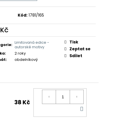
Kód:
1781/165
 Kč
ná
:
Tisk
Limitovaná edice -
gorie
:
autorské motivy
Zeptat se
ka
:
2 roky
Sdílet
mát
:
obdelníkový
38 Kč
DO
KOŠÍKU