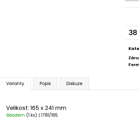
38
Měr
cena
Kate
Záru
For
Varianty
Popis
Diskuze
Velikost: 165 x 241 mm
Skladem
(1 ks)
| 1781/165