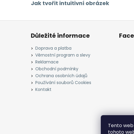
Jak tvořit intuitivní obrázek
Z
á
Důležité informace
Fac
p
a
Doprava a platba
t
Věrnostní program a slevy
í
Reklamace
Obchodní podmínky
Ochrana osobních údajů
Používání souborů Cookies
Kontakt
Tento web 
tohoto webu