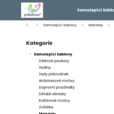
K
Přejít
na
o
Samolepící šabl
obsah
Zpět
Zpět
š
do
do
í
Domů
Samolepící šablony
Mandaly
k
obchodu
obchodu
P
o
Kategorie
Přeskočit
s
kategorie
t
Samolepící šablony
r
Dárkové poukazy
a
Hodiny
n
Sady pískovánek
n
Antistresové motivy
í
Dopravní prostředky
p
Dětské obrázky
a
Květinové motivy
n
Zvířátka
e
Mandaly