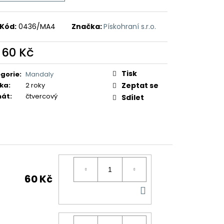
Kód:
0436/MA4
Značka:
Pískohraní s.r.o.
d
60 Kč
ná
:
Tisk
gorie
:
Mandaly
ka
:
2 roky
Zeptat se
mát
:
čtvercový
Sdílet
60 Kč
DO
KOŠÍKU