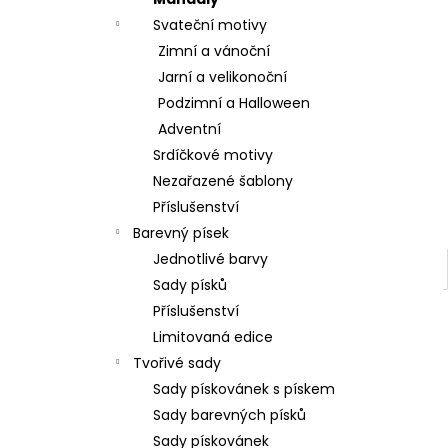
l
Svateční motivy
Zimní a vánoční
Jarní a velikonoční
Podzimní a Halloween
Adventní
Srdíčkové motivy
Nezařazené šablony
Příslušenství
Barevný písek
Jednotlivé barvy
Sady písků
Příslušenství
Limitovaná edice
Tvořivé sady
Sady pískovánek s pískem
Sady barevných písků
Sady pískovánek