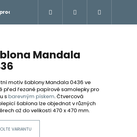
Hledat
Přihlášení
Nákupní
prodej
košík
blona Mandala
36
átní motiv šablony Mandala 0436 ve
ě před řezané papírové samolepky pro
bu
s
barevným pískem
.
Čtvercová
epicí šablona lze objednat v různých
rech až do velikosti 470 x 470 mm.
OLTE VARIANTU