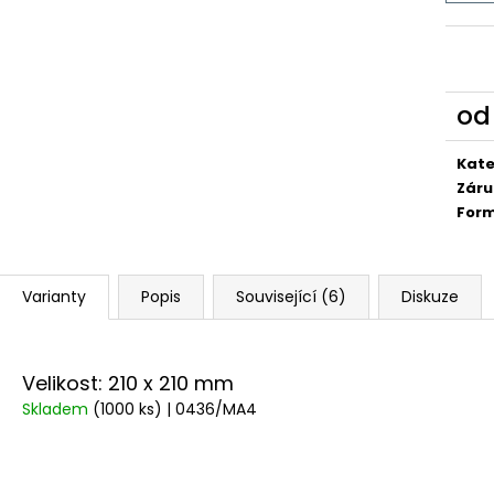
o
Měr
cena
Kate
Záru
For
Varianty
Popis
Související (6)
Diskuze
Velikost: 210 x 210 mm
Skladem
(1000 ks)
| 0436/MA4