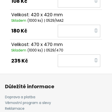
108 Kč
KOŠÍ
Velikost: 420 x 420 mm
Skladem
(1000 ks)
| 0529/MA2
DO
180 Kč
KOŠÍ
Velikost: 470 x 470 mm
Skladem
(1000 ks)
| 0529/470
DO
235 Kč
KOŠÍ
Z
á
Důležité informace
p
a
Doprava a platba
t
Věrnostní program a slevy
í
Reklamace