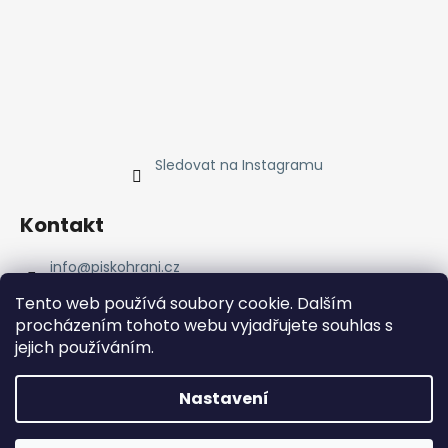
Sledovat na Instagramu
Kontakt
info
@
piskohrani.cz
+420 723 753 053
Tento web používá soubory cookie. Dalším
723 753 053
procházením tohoto webu vyjadřujete souhlas s
Piskohrani
jejich používáním.
piskohrani/
+420 723 753 053
Nastavení
Vytvořil Shoptet