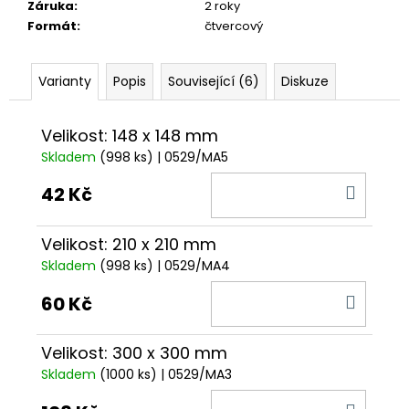
č
Záruka
:
2 roky
u
Formát
:
čtvercový
j
e
m
Varianty
Popis
Související (6)
Diskuze
e
Velikost: 148 x 148 mm
Skladem
(998 ks)
| 0529/MA5
DO
42 Kč
KOŠÍ
Velikost: 210 x 210 mm
Skladem
(998 ks)
| 0529/MA4
DO
60 Kč
KOŠÍ
Velikost: 300 x 300 mm
Skladem
(1000 ks)
| 0529/MA3
DO