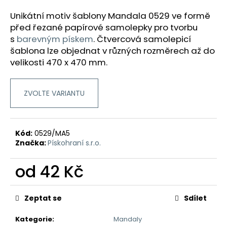
a
Unikátní motiv šablony Mandala 0529 ve formě
j
před řezané papírové samolepky pro tvorbu
í
s
barevným pískem
.
Čtvercová samolepicí
t
šablona lze objednat v různých rozměrech až do
velikosti 470 x 470 mm.
?
ZVOLTE VARIANTU
HLEDAT
Kód:
0529/MA5
Značka:
Pískohraní s.r.o.
D
od
42 Kč
o
p
Měrná
o
cena:
Zeptat se
Sdílet
r
u
Kategorie
:
Mandaly