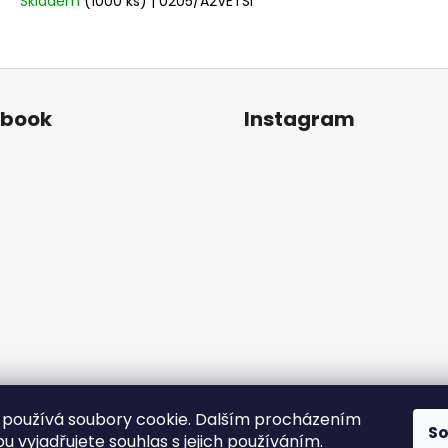
Skladem
(1000 ks)
| 0205/A2VETSI
ebook
Instagram
používá soubory cookie. Dalším procházením
S
Sledovat na Instagr
 vyjadřujete souhlas s jejich používáním.