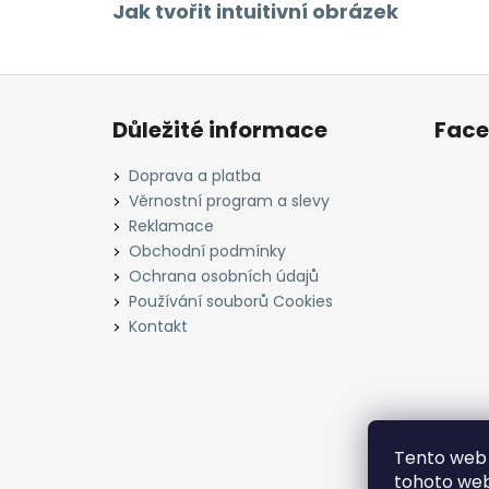
Jak tvořit intuitivní obrázek
Z
á
Důležité informace
Fac
p
a
Doprava a platba
t
Věrnostní program a slevy
í
Reklamace
Obchodní podmínky
Ochrana osobních údajů
Používání souborů Cookies
Kontakt
Tento web 
tohoto webu