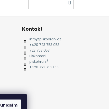
DO
KOŠÍKU
Kontakt
info
@
piskohrani.cz
+420 723 753 053
723 753 053
Piskohrani
piskohrani/
+420 723 753 053
ouhlasím
amu