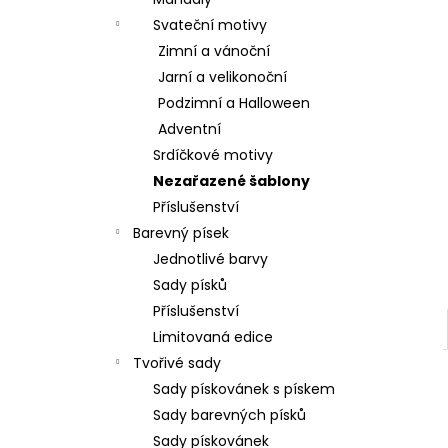
l
Svateční motivy
Zimní a vánoční
Jarní a velikonoční
Podzimní a Halloween
Adventní
Srdíčkové motivy
Nezařazené šablony
Příslušenství
Barevný písek
Jednotlivé barvy
Sady písků
Příslušenství
Limitovaná edice
Tvořivé sady
Sady pískovánek s pískem
Sady barevných písků
Sady pískovánek