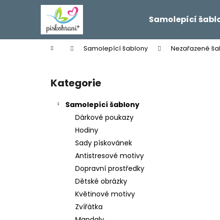
K
Přejít
na
o
Samolepící šabl
obsah
Zpět
Zpět
š
do
do
í
Domů
Samolepící šablony
Nezařazené ša
k
obchodu
obchodu
P
o
Kategorie
Přeskočit
s
kategorie
t
Samolepící šablony
r
Dárkové poukazy
a
Hodiny
n
Sady pískovánek
n
Antistresové motivy
í
Dopravní prostředky
p
Dětské obrázky
a
Květinové motivy
n
Zvířátka
e
Mandaly