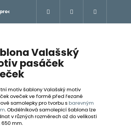
Hledat
Přihlášení
Nákupní
prodej
košík
blona Valašský
tiv pasáček
eček
tní motiv šablony Valašský motiv
ček oveček ve formě před řezané
rové samolepky pro tvorbu
s
barevným
em
.
Obdélníková samolepicí šablona lze
nat v různých rozměrech až do velikosti
x 650 mm.