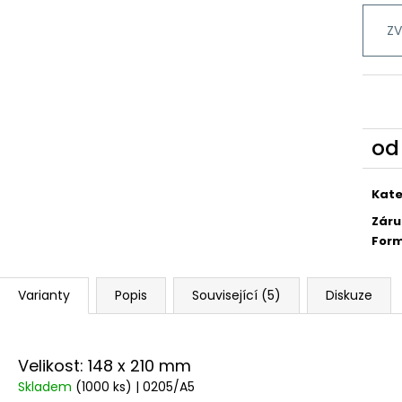
ZV
o
Měr
cena
Kate
Záru
For
Varianty
Popis
Související (5)
Diskuze
Velikost: 148 x 210 mm
Skladem
(1000 ks)
| 0205/A5