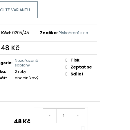
OLTE VARIANTU
Kód:
0205/A5
Značka:
Pískohraní s.r.o.
d
48 Kč
ná
:
Tisk
Nezařazené
gorie
:
šablony
Zeptat se
ka
:
2 roky
Sdílet
mát
:
obdelníkový
48 Kč
DO