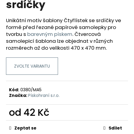
srdíčky
a
j
Unikátní motiv šablony Čtyřlístek se srdíčky ve
í
formě před řezané papírové samolepky pro
t
tvorbu
s
barevným pískem
.
Čtvercová
?
samolepicí šablona lze objednat v různých
rozměrech až do velikosti 470 x 470 mm.
ZVOLTE VARIANTU
HLEDAT
Kód:
0380/MA5
D
Značka:
Pískohraní s.r.o.
o
p
od
42 Kč
o
Měrná
r
cena:
u
Zeptat se
Sdílet