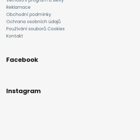
t
Věrnostní program a slevy
í
Reklamace
Obchodní podmínky
Ochrana osobních údajů
Používání souborů Cookies
Kontakt
Facebook
Instagram