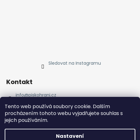
Sledovat na Instagramu
Kontakt
info
@
piskohrani.cz
+420 723 753 053
Tento web používá soubory cookie. Dalším
723 753 053
procházením tohoto webu vyjadřujete souhlas s
Piskohrani
jejich používáním.
piskohrani/
+420 723 753 053
Nastavení