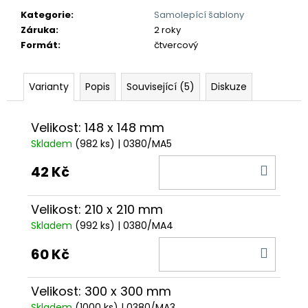
č
u
Kategorie
:
Samolepící šablony
j
Záruka
:
2 roky
e
Formát
:
čtvercový
m
e
Varianty
Popis
Související (5)
Diskuze
Velikost: 148 x 148 mm
Skladem
(982 ks)
| 0380/MA5
DO
42 Kč
KOŠÍ
Velikost: 210 x 210 mm
Skladem
(992 ks)
| 0380/MA4
DO
60 Kč
KOŠÍ
Velikost: 300 x 300 mm
Skladem
(1000 ks)
| 0380/MA3