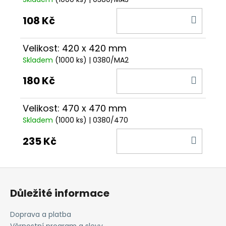
DO
108 Kč
KOŠÍ
Velikost: 420 x 420 mm
Skladem
(1000 ks)
| 0380/MA2
DO
180 Kč
KOŠÍ
Velikost: 470 x 470 mm
Skladem
(1000 ks)
| 0380/470
DO
235 Kč
KOŠÍ
Z
á
Důležité informace
p
a
Doprava a platba