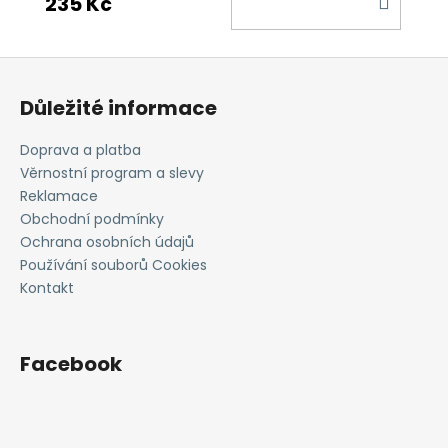
235 Kč
KOŠÍ
Z
á
Důležité informace
p
a
Doprava a platba
t
Věrnostní program a slevy
í
Reklamace
Obchodní podmínky
Ochrana osobních údajů
Používání souborů Cookies
Kontakt
Facebook