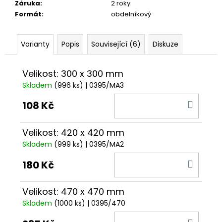
č
Záruka
:
2 roky
u
Formát
:
obdelníkový
j
e
m
Varianty
Popis
Související (6)
Diskuze
e
Velikost: 300 x 300 mm
Skladem
(996 ks)
| 0395/MA3
DO
108 Kč
KOŠÍ
Velikost: 420 x 420 mm
Skladem
(999 ks)
| 0395/MA2
DO
180 Kč
KOŠÍ
Velikost: 470 x 470 mm
Skladem
(1000 ks)
| 0395/470
DO