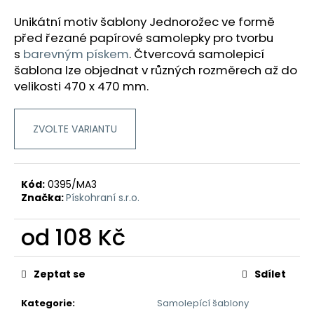
a
Unikátní motiv šablony Jednorožec ve formě
j
před řezané papírové samolepky pro tvorbu
í
s
barevným pískem
.
Čtvercová samolepicí
t
šablona lze objednat v různých rozměrech až do
velikosti 470 x 470 mm.
?
ZVOLTE VARIANTU
HLEDAT
Kód:
0395/MA3
Značka:
Pískohraní s.r.o.
D
od
108 Kč
o
p
Měrná
o
cena:
Zeptat se
Sdílet
r
u
Kategorie
:
Samolepící šablony