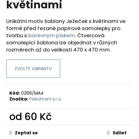
květinami
a
j
Unikátní motiv šablony Ježeček s květinami ve
í
formě před řezané papírové samolepky pro
t
tvorbu
s
barevným pískem
.
Čtvercová
?
samolepicí šablona lze objednat v různých
rozměrech až do velikosti 470 x 470 mm.
ZVOLTE VARIANTU
HLEDAT
Kód:
0266/MA4
D
Značka:
Pískohraní s.r.o.
o
p
od
60 Kč
o
Měrná
r
cena:
u
Zeptat se
Sdílet