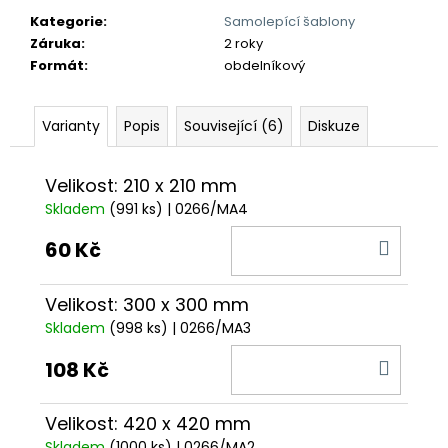
č
u
Kategorie
:
Samolepící šablony
j
Záruka
:
2 roky
e
Formát
:
obdelníkový
m
e
Varianty
Popis
Související (6)
Diskuze
Velikost: 210 x 210 mm
Skladem
(991 ks)
| 0266/MA4
DO
60 Kč
KOŠÍ
Velikost: 300 x 300 mm
Skladem
(998 ks)
| 0266/MA3
DO
108 Kč
KOŠÍ
Velikost: 420 x 420 mm
Skladem
(1000 ks)
| 0266/MA2