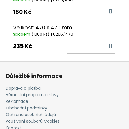
DO
180 Kč
KOŠÍ
Velikost: 470 x 470 mm
Skladem
(1000 ks)
| 0266/470
DO
235 Kč
KOŠÍ
Z
á
Důležité informace
p
a
Doprava a platba
t
Věrnostní program a slevy
í
Reklamace
Obchodní podmínky
Ochrana osobních údajů
Používání souborů Cookies
Kontakt