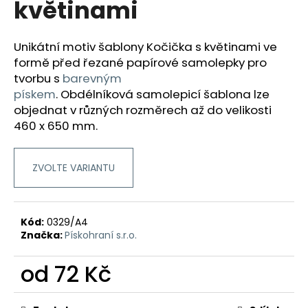
květinami
a
j
Unikátní motiv šablony Kočička s květinami ve
í
formě před řezané papírové samolepky pro
t
tvorbu
s
barevným
?
pískem
.
Obdélníková samolepicí šablona lze
objednat v různých rozměrech až do velikosti
460 x 650 mm.
HLEDAT
ZVOLTE VARIANTU
D
Kód:
0329/A4
o
Značka:
Pískohraní s.r.o.
p
o
od
72 Kč
r
Měrná
u
cena: