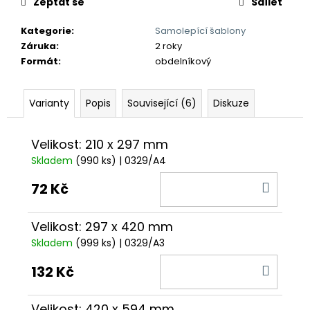
č
Zeptat se
Sdílet
u
j
Kategorie
:
Samolepící šablony
e
Záruka
:
2 roky
m
Formát
:
obdelníkový
e
Varianty
Popis
Související (6)
Diskuze
Velikost: 210 x 297 mm
Skladem
(990 ks)
| 0329/A4
DO
72 Kč
KOŠÍ
Velikost: 297 x 420 mm
Skladem
(999 ks)
| 0329/A3
DO
132 Kč
KOŠÍ
Velikost: 420 x 594 mm