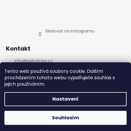
Sledovat na Instagramu
Kontakt
info
@
piskohrani.cz
+420 723 753 053
Tento web používá soubory cookie. Dalším
723 753 053
procházením tohoto webu vyjadřujete souhlas s
Piskohrani
jejich používáním.
piskohrani/
+420 723 753 053
Nastavení
Vytvořil Shoptet
Souhlasím
Copyright 2026
Pískohraní
. Všechna práva vyhrazena.