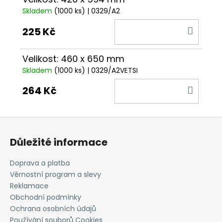
Skladem
(1000 ks)
| 0329/A2
DO
225 Kč
KOŠÍ
Velikost: 460 x 650 mm
Skladem
(1000 ks)
| 0329/A2VETSI
DO
264 Kč
KOŠÍ
Z
á
Důležité informace
p
a
Doprava a platba
t
Věrnostní program a slevy
í
Reklamace
Obchodní podmínky
Ochrana osobních údajů
Používání souborů Cookies