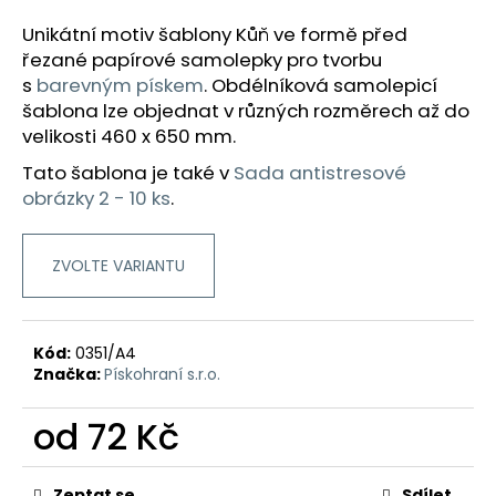
a
Unikátní motiv šablony Kůň ve formě před
j
řezané papírové samolepky pro tvorbu
í
s
barevným pískem
.
Obdélníková samolepicí
t
šablona lze objednat v různých rozměrech až do
velikosti 460 x 650 mm.
?
Tato šablona je také v
Sada antistresové
obrázky 2 - 10 ks
.
HLEDAT
ZVOLTE VARIANTU
D
Kód:
0351/A4
o
Značka:
Pískohraní s.r.o.
p
o
od
72 Kč
r
Měrná
u
cena:
Zeptat se
Sdílet