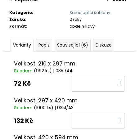
č
u
Kategorie
:
Samolepící šablony
j
Záruka
:
2 roky
e
Formát
:
obdelníkový
m
e
Varianty
Popis
Související (6)
Diskuze
Velikost: 210 x 297 mm
Skladem
(992 ks)
| 0351/A4
DO
72 Kč
KOŠÍ
Velikost: 297 x 420 mm
Skladem
(1000 ks)
| 0351/A3
DO
132 Kč
KOŠÍ
Velikost: 420 x 594 mm