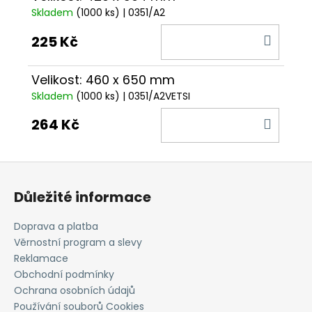
Skladem
(1000 ks)
| 0351/A2
DO
225 Kč
KOŠÍ
Velikost: 460 x 650 mm
Skladem
(1000 ks)
| 0351/A2VETSI
DO
264 Kč
KOŠÍ
Z
á
Důležité informace
p
a
Doprava a platba
t
Věrnostní program a slevy
í
Reklamace
Obchodní podmínky
Ochrana osobních údajů
Používání souborů Cookies