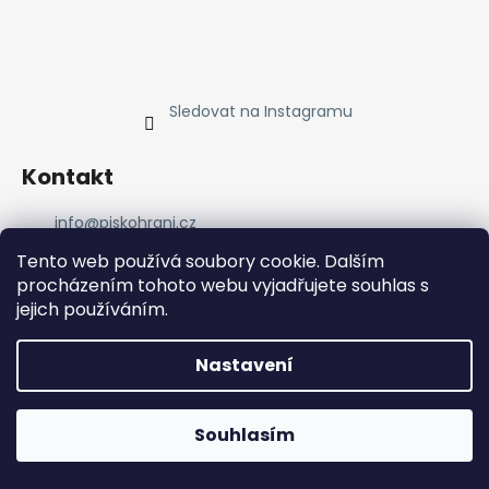
Sledovat na Instagramu
Kontakt
info
@
piskohrani.cz
+420 723 753 053
Tento web používá soubory cookie. Dalším
723 753 053
procházením tohoto webu vyjadřujete souhlas s
Piskohrani
jejich používáním.
piskohrani/
+420 723 753 053
Nastavení
Vytvořil Shoptet
Souhlasím
Copyright 2026
Pískohraní
. Všechna práva vyhrazena.