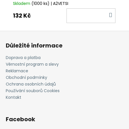
Skladem
(1000 ks)
| A2VETSI
DO
132 Kč
KOŠÍ
Z
á
Důležité informace
p
a
Doprava a platba
t
Věrnostní program a slevy
í
Reklamace
Obchodní podmínky
Ochrana osobních údajů
Používání souborů Cookies
Kontakt
Facebook