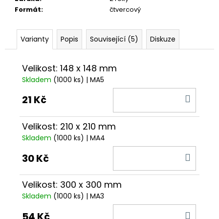
č
Formát
:
čtvercový
u
j
e
Varianty
Popis
Související (5)
Diskuze
m
e
Velikost: 148 x 148 mm
Skladem
(1000 ks)
| MA5
DO
21 Kč
KOŠÍ
Velikost: 210 x 210 mm
Skladem
(1000 ks)
| MA4
DO
30 Kč
KOŠÍ
Velikost: 300 x 300 mm
Skladem
(1000 ks)
| MA3
DO
54 Kč