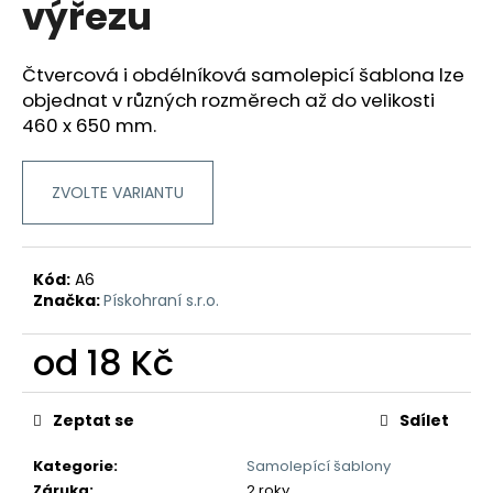
výřezu
a
j
Čtvercová i obdélníková samolepicí šablona lze
í
objednat v různých rozměrech až do velikosti
t
460 x 650 mm.
?
ZVOLTE VARIANTU
HLEDAT
Kód:
A6
Značka:
Pískohraní s.r.o.
D
od
18 Kč
o
Měrná
p
cena:
o
Zeptat se
Sdílet
r
Kategorie
:
Samolepící šablony
u
Záruka
:
2 roky