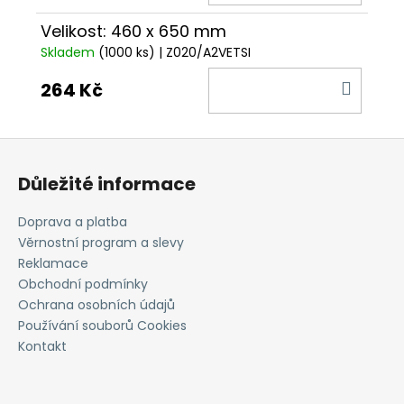
KOŠÍ
Velikost: 460 x 650 mm
Skladem
(1000 ks)
| Z020/A2VETSI
DO
264 Kč
KOŠÍ
Z
á
Důležité informace
p
a
Doprava a platba
t
Věrnostní program a slevy
í
Reklamace
Obchodní podmínky
Ochrana osobních údajů
Používání souborů Cookies
Kontakt