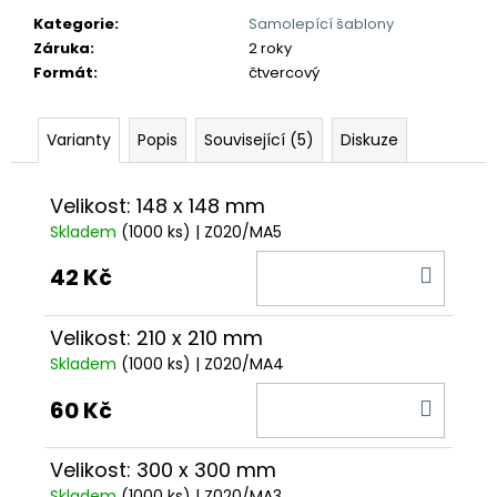
č
u
Kategorie
:
Samolepící šablony
j
Záruka
:
2 roky
e
Formát
:
čtvercový
m
e
Varianty
Popis
Související (5)
Diskuze
Velikost: 148 x 148 mm
Skladem
(1000 ks)
| Z020/MA5
DO
42 Kč
KOŠÍ
Velikost: 210 x 210 mm
Skladem
(1000 ks)
| Z020/MA4
DO
60 Kč
KOŠÍ
Velikost: 300 x 300 mm
Skladem
(1000 ks)
| Z020/MA3