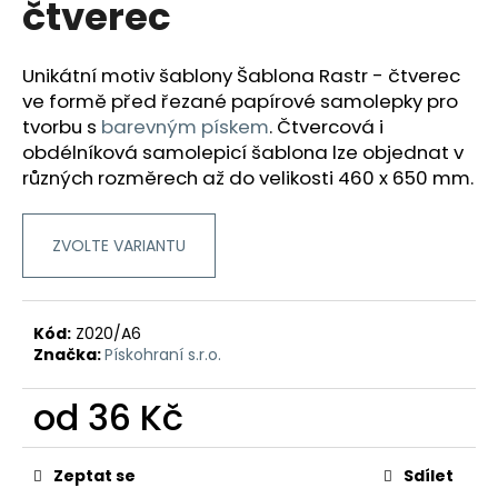
čtverec
a
j
Unikátní motiv šablony Šablona Rastr - čtverec
í
ve formě před řezané papírové samolepky pro
t
tvorbu
s
barevným pískem
.
Čtvercová i
?
obdélníková samolepicí šablona lze objednat v
různých rozměrech až do velikosti 460 x 650 mm.
ZVOLTE VARIANTU
HLEDAT
Kód:
Z020/A6
D
Značka:
Pískohraní s.r.o.
o
p
od
36 Kč
o
Měrná
r
cena:
u
Zeptat se
Sdílet