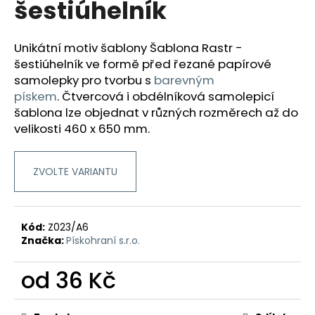
šestiúhelník
a
j
Unikátní motiv šablony Šablona Rastr -
í
šestiúhelník ve formě před řezané papírové
t
samolepky pro tvorbu
s
barevným
?
pískem
.
Čtvercová i obdélníková samolepicí
šablona lze objednat v různých rozměrech až do
velikosti 460 x 650 mm.
HLEDAT
ZVOLTE VARIANTU
D
Kód:
Z023/A6
o
Značka:
Pískohraní s.r.o.
p
o
od
36 Kč
r
Měrná
u
cena: