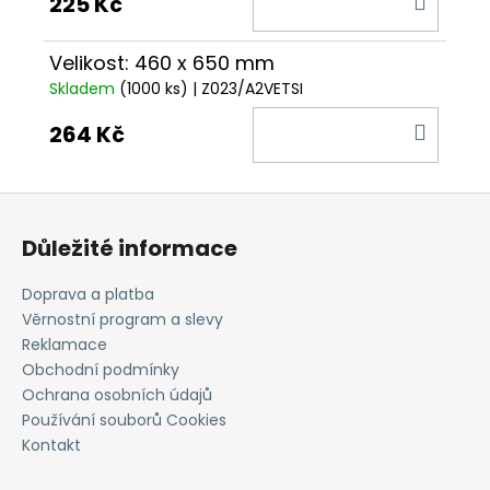
225 Kč
KOŠÍ
Velikost: 460 x 650 mm
Skladem
(1000 ks)
| Z023/A2VETSI
DO
264 Kč
KOŠÍ
Z
á
Důležité informace
p
a
Doprava a platba
t
Věrnostní program a slevy
í
Reklamace
Obchodní podmínky
Ochrana osobních údajů
Používání souborů Cookies
Kontakt