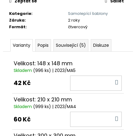
č
Zeptat se
Sdílet
u
j
Kategorie
:
Samolepící šablony
e
Záruka
:
2 roky
m
Formát
:
čtvercový
e
Varianty
Popis
Související (5)
Diskuze
Velikost: 148 x 148 mm
Skladem
(996 ks)
| Z023/MA5
DO
42 Kč
KOŠÍ
Velikost: 210 x 210 mm
Skladem
(999 ks)
| Z023/MA4
DO
60 Kč
KOŠÍ
Velikost: 300 x 300 mm