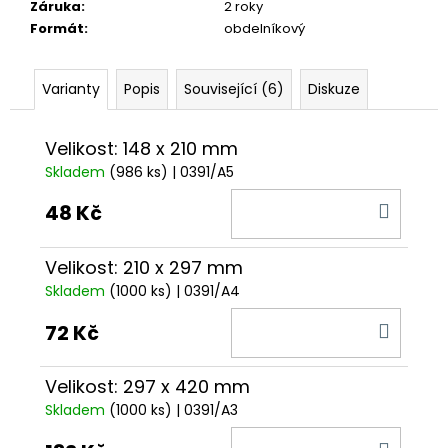
č
Záruka
:
2 roky
u
Formát
:
obdelníkový
j
e
m
Varianty
Popis
Související (6)
Diskuze
e
Velikost: 148 x 210 mm
Skladem
(986 ks)
| 0391/A5
DO
48 Kč
KOŠÍ
Velikost: 210 x 297 mm
Skladem
(1000 ks)
| 0391/A4
DO
72 Kč
KOŠÍ
Velikost: 297 x 420 mm
Skladem
(1000 ks)
| 0391/A3
DO