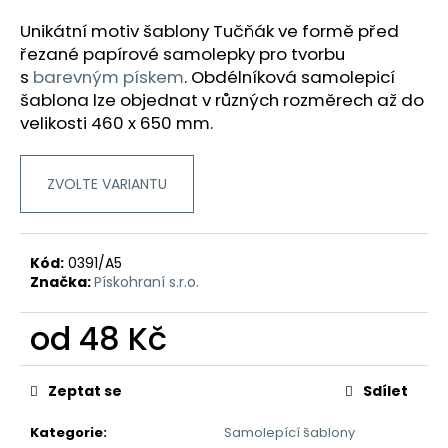
a
Unikátní motiv šablony Tučňák ve formě před
j
řezané papírové samolepky pro tvorbu
í
s
barevným pískem
.
Obdélníková samolepicí
t
šablona lze objednat v různých rozměrech až do
velikosti 460 x 650 mm.
?
ZVOLTE VARIANTU
HLEDAT
Kód:
0391/A5
Značka:
Pískohraní s.r.o.
D
od
48 Kč
o
p
Měrná
o
cena:
Zeptat se
Sdílet
r
u
Kategorie
:
Samolepící šablony