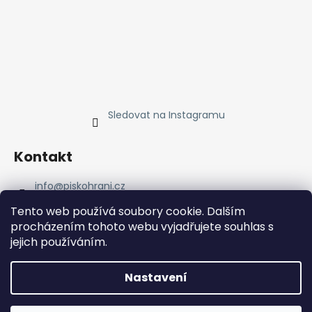
Sledovat na Instagramu
Kontakt
info
@
piskohrani.cz
+420 723 753 053
Tento web používá soubory cookie. Dalším
723 753 053
procházením tohoto webu vyjadřujete souhlas s
Piskohrani
jejich používáním.
piskohrani/
+420 723 753 053
Nastavení
Vytvořil Shoptet