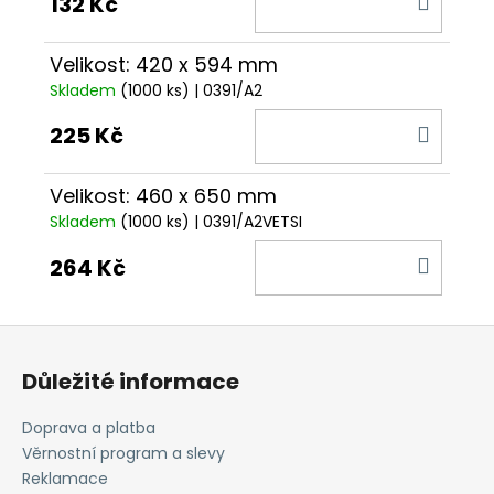
132 Kč
KOŠÍ
Velikost: 420 x 594 mm
Skladem
(1000 ks)
| 0391/A2
DO
225 Kč
KOŠÍ
Velikost: 460 x 650 mm
Skladem
(1000 ks)
| 0391/A2VETSI
DO
264 Kč
KOŠÍ
Z
á
Důležité informace
p
a
Doprava a platba
t
Věrnostní program a slevy
í
Reklamace