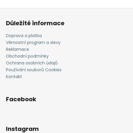
Z
á
Důležité informace
p
a
Doprava a platba
t
Věrnostní program a slevy
í
Reklamace
Obchodní podmínky
Ochrana osobních údajů
Používání souborů Cookies
Kontakt
Facebook
Instagram