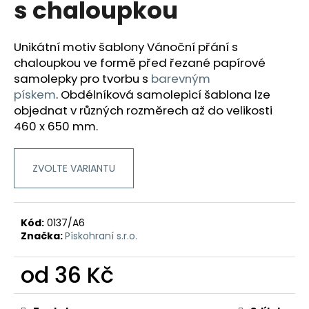
s chaloupkou
a
j
Unikátní motiv šablony Vánoční přání s
í
chaloupkou ve formě před řezané papírové
t
samolepky pro tvorbu
s
barevným
?
pískem
.
Obdélníková samolepicí šablona lze
objednat v různých rozměrech až do velikosti
460 x 650 mm.
HLEDAT
ZVOLTE VARIANTU
D
Kód:
0137/A6
o
Značka:
Pískohraní s.r.o.
p
o
od
36 Kč
r
Měrná
u
cena: