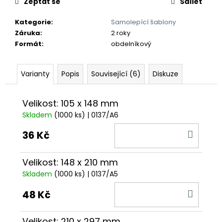
č
Zeptat se
Sdílet
u
j
Kategorie
:
Samolepící šablony
e
Záruka
:
2 roky
m
Formát
:
obdelníkový
e
Varianty
Popis
Související (6)
Diskuze
Velikost: 105 x 148 mm
Skladem
(1000 ks)
| 0137/A6
DO
36 Kč
KOŠÍ
Velikost: 148 x 210 mm
Skladem
(1000 ks)
| 0137/A5
DO
48 Kč
KOŠÍ
Velikost: 210 x 297 mm