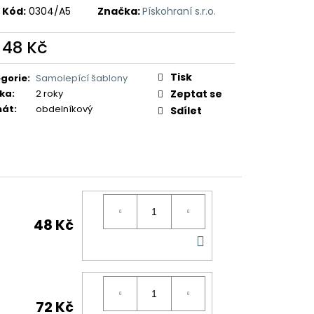
Kód:
0304/A5
Značka:
Pískohraní s.r.o.
d
48 Kč
ná
:
Tisk
gorie
:
Samolepící šablony
ka
:
2 roky
Zeptat se
mát
:
obdelníkový
Sdílet
48 Kč
DO
KOŠÍKU
72 Kč