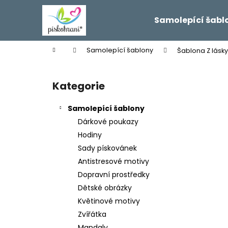
K
Přejít
na
o
Samolepící šabl
obsah
Zpět
Zpět
š
do
do
í
Domů
Samolepící šablony
Šablona Z lásky
k
obchodu
obchodu
P
o
Kategorie
Přeskočit
s
kategorie
t
Samolepící šablony
r
Dárkové poukazy
a
Hodiny
n
Sady pískovánek
n
Antistresové motivy
í
Dopravní prostředky
p
Dětské obrázky
a
Květinové motivy
n
Zvířátka
e
Mandaly