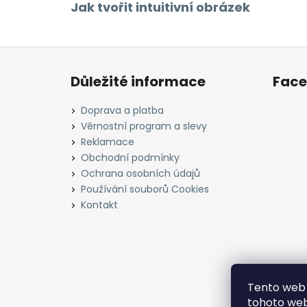
Jak tvořit intuitivní obrázek
Z
á
Důležité informace
Fac
p
a
Doprava a platba
t
Věrnostní program a slevy
í
Reklamace
Obchodní podmínky
Ochrana osobních údajů
Používání souborů Cookies
Kontakt
Tento web 
tohoto webu