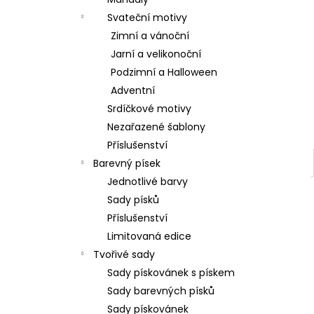
l
Svateční motivy
Zimní a vánoční
Jarní a velikonoční
Podzimní a Halloween
Adventní
Srdíčkové motivy
Nezařazené šablony
Příslušenství
Barevný písek
Jednotlivé barvy
Sady písků
Příslušenství
Limitovaná edice
Tvořivé sady
Sady pískovánek s pískem
Sady barevných písků
Sady pískovánek