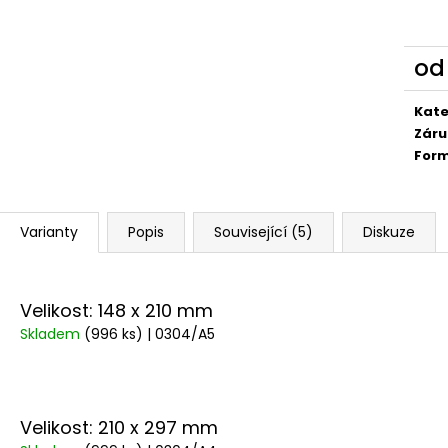
o
Měr
cena
Kate
Záru
For
Varianty
Popis
Související (5)
Diskuze
Velikost: 148 x 210 mm
Skladem
(996 ks)
| 0304/A5
Velikost: 210 x 297 mm