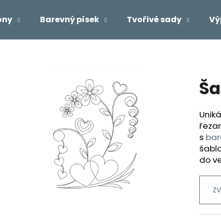
ony
Barevný písek
Tvořivé sady
Vý
Co potřebujete najít?
Ša
HLEDAT
Uniká
řeza
Doporučujeme
s
bar
šablo
do ve
ZV