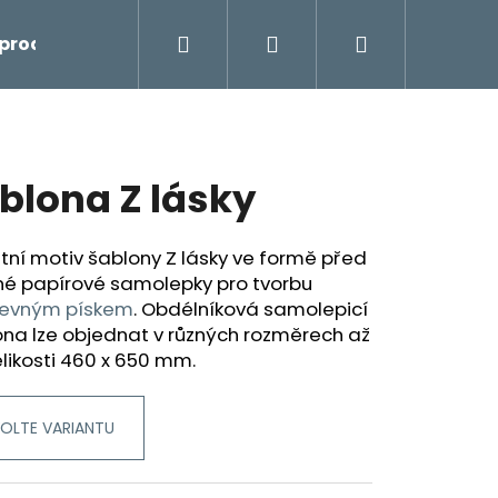
Hledat
Přihlášení
Nákupní
prodej
košík
blona Z lásky
tní motiv šablony Z lásky ve formě před
né papírové samolepky pro tvorbu
evným pískem
.
O
bdélníková samolepicí
na lze objednat v různých rozměrech až
likosti 460 x 650 mm.
OLTE VARIANTU