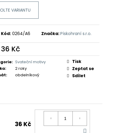
OLTE VARIANTU
Kód:
0264/A6
Značka:
Pískohraní s.r.o.
d
36 Kč
ná
:
Tisk
gorie
:
Svateční motivy
ka
:
2 roky
Zeptat se
mát
:
obdelníkový
Sdílet
36 Kč
DO