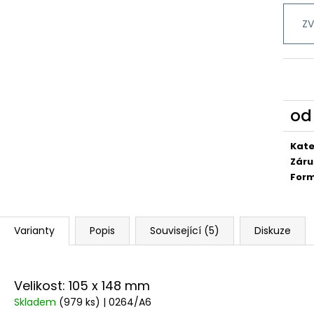
ZV
o
Měr
cena
Kate
Záru
For
Varianty
Popis
Související (5)
Diskuze
Velikost: 105 x 148 mm
Skladem
(979 ks)
| 0264/A6