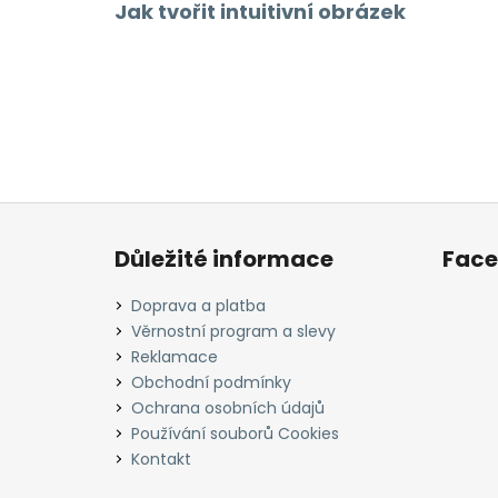
Jak tvořit intuitivní obrázek
Z
á
Důležité informace
Fac
p
a
Doprava a platba
t
Věrnostní program a slevy
í
Reklamace
Obchodní podmínky
Ochrana osobních údajů
Používání souborů Cookies
Kontakt