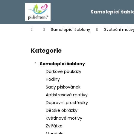
K
Přejít
na
o
Samolepící šabl
obsah
Zpět
Zpět
š
do
do
í
Domů
Samolepící šablony
Svateční motiv
k
obchodu
obchodu
P
o
Kategorie
Přeskočit
s
kategorie
t
Samolepící šablony
r
Dárkové poukazy
a
Hodiny
n
Sady pískovánek
n
Antistresové motivy
í
Dopravní prostředky
p
Dětské obrázky
a
Květinové motivy
n
Zvířátka
e
Mandaly