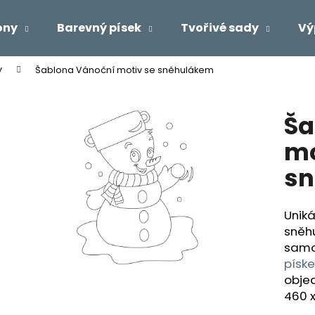
ony
Barevný písek
Tvořivé sady
Vý
y
Šablona Vánoční motiv se sněhulákem
Co potřebujete najít?
Ša
HLEDAT
mo
s
Doporučujeme
Uniká
sněh
samo
písk
objed
460 