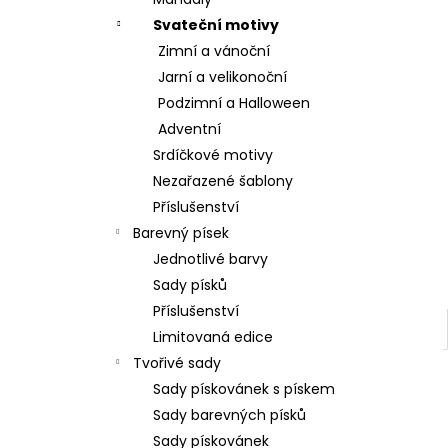
l
Svateční motivy
Zimní a vánoční
Jarní a velikonoční
Podzimní a Halloween
Adventní
Srdíčkové motivy
Nezařazené šablony
Příslušenství
Barevný písek
Jednotlivé barvy
Sady písků
Příslušenství
Limitovaná edice
Tvořivé sady
Sady pískovánek s pískem
Sady barevných písků
Sady pískovánek