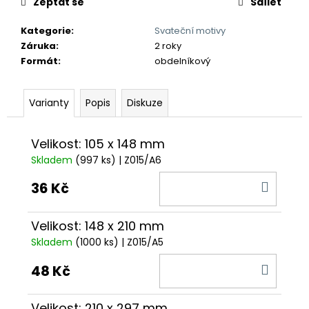
č
Zeptat se
Sdílet
u
j
Kategorie
:
Svateční motivy
e
Záruka
:
2 roky
m
Formát
:
obdelníkový
e
Varianty
Popis
Diskuze
Velikost: 105 x 148 mm
Skladem
(997 ks)
| Z015/A6
DO
36 Kč
KOŠÍ
Velikost: 148 x 210 mm
Skladem
(1000 ks)
| Z015/A5
DO
48 Kč
KOŠÍ
Velikost: 210 x 297 mm