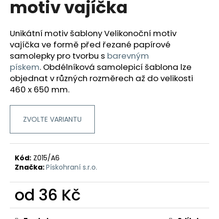
motiv vajíčka
a
j
Unikátní motiv šablony Velikonoční motiv
í
vajíčka ve formě před řezané papírové
t
samolepky pro tvorbu
s
barevným
?
pískem
.
Obdélníková samolepicí šablona lze
objednat v různých rozměrech až do velikosti
460 x 650 mm.
HLEDAT
ZVOLTE VARIANTU
D
Kód:
Z015/A6
o
Značka:
Pískohraní s.r.o.
p
o
od
36 Kč
r
Měrná
u
cena: