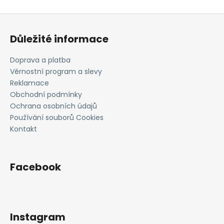
Z
á
Důležité informace
p
a
Doprava a platba
t
Věrnostní program a slevy
í
Reklamace
Obchodní podmínky
Ochrana osobních údajů
Používání souborů Cookies
Kontakt
Facebook
Instagram