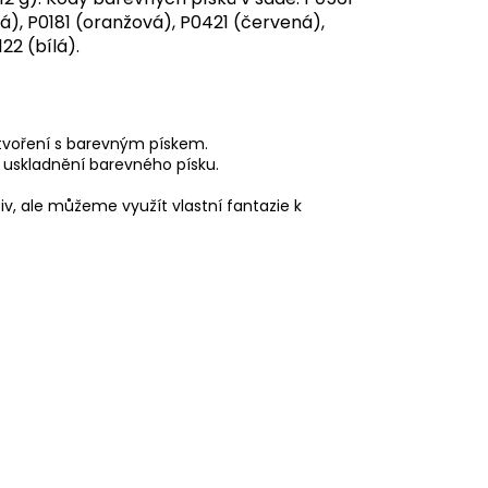
tá), P0181 (oranžová), P0421 (červená),
22 (bílá).
 tvoření s barevným pískem.
a uskladnění barevného písku.
v, ale můžeme využít vlastní fantazie k