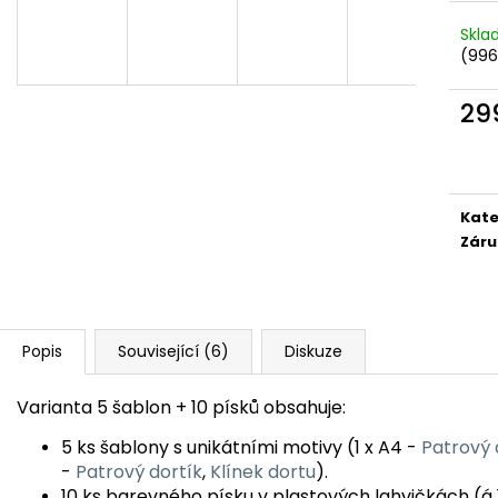
Skl
(996
29
Měr
cena
Kate
Záru
Popis
Související (6)
Diskuze
Varianta 5 šablon + 10 písků obsahuje:
5 ks šablony s unikátními motivy (1 x A4 -
Patrový 
-
Patrový dortík
,
Klínek dortu
).
10 ks barevného písku v plastových lahvičkách (á 