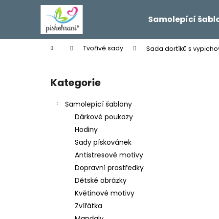
K
Přejít
na
o
Samolepící šabl
obsah
Zpět
Zpět
š
do
do
í
Domů
Tvořivé sady
Sada dortíků s vypich
k
obchodu
obchodu
P
o
Kategorie
Přeskočit
s
kategorie
t
Samolepící šablony
r
Dárkové poukazy
a
Hodiny
n
Sady pískovánek
n
Antistresové motivy
í
Dopravní prostředky
p
Dětské obrázky
a
Květinové motivy
n
Zvířátka
e
Mandaly