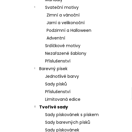
l
Svateční motivy
Zimní a vánoční
Jarní a velikonoční
Podzimní a Halloween
Adventní
Srdíčkové motivy
Nezařazené šablony
Příslušenství
Barevný písek
Jednotlivé barvy
Sady písků
Příslušenství
Limitovaná edice
Tvořivé sady
Sady pískovánek s pískem
Sady barevných písků
Sady pískovánek