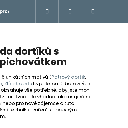
Hledat
Přihlášení
Nákupní
prodej
košík
da dortíků s
pichovátkem
5 unikátních motivů (
Patrový dortík
,
n
,
Klínek dortu
) s paletou 10 barevných
 obsahuje vše potřebné, aby jste mohli
 začít tvořit. Je vhodná jako originální
k nebo pro nové zájemce o tuto
ivní techniku tvoření s barevným
em.