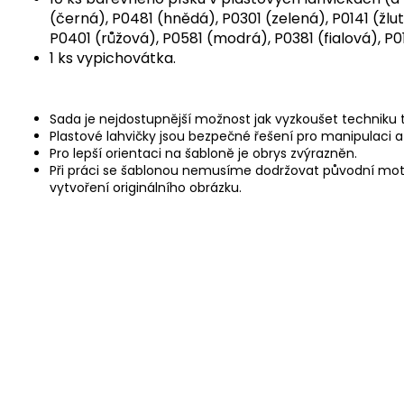
(černá), P0481 (hnědá), P0301 (zelená), P0141 (žlu
P0401 (růžová), P0581 (modrá), P0381 (fialová), P01
1 ks vypichovátka.
Sada je nejdostupnější možnost jak vyzkoušet techniku
Plastové lahvičky jsou bezpečné řešení pro manipulaci 
Pro lepší orientaci na šabloně je obrys zvýrazněn.
Při práci se šablonou nemusíme dodržovat původní moti
vytvoření originálního obrázku.