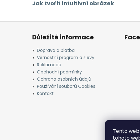
Jak tvořit intuitivní obrázek
Z
á
Důležité informace
Fac
p
a
Doprava a platba
t
Věrnostní program a slevy
í
Reklamace
Obchodní podmínky
Ochrana osobních údajů
Používání souborů Cookies
Kontakt
Tento web 
tohoto webu