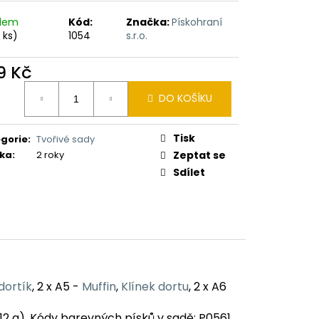
adem
Kód:
Značka:
Pískohraní
 ks)
1054
s.r.o.
9 Kč
ná
DO KOŠÍKU
:
Tisk
gorie
:
Tvořivé sady
ka
:
2 roky
Zeptat se
Sdílet
dortík
, 2 x A5 -
Muffin
,
Klínek dortu
, 2 x A6
12 g). Kódy barevných písků v sadě: P0561