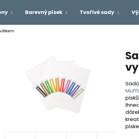
ony
Barevný písek
Tvořivé sady
Vý
ovátkem
Co potřebujete najít?
Sa
HLEDAT
vy
Sada 
Doporučujeme
Muffi
písků
ihned
dáre
kreat
písk