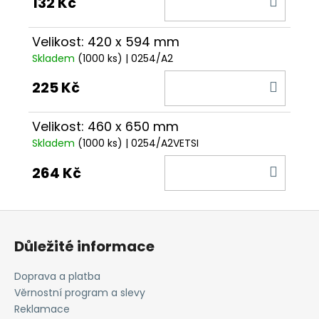
132 Kč
KOŠÍ
Velikost: 420 x 594 mm
Skladem
(1000 ks)
| 0254/A2
DO
225 Kč
KOŠÍ
Velikost: 460 x 650 mm
Skladem
(1000 ks)
| 0254/A2VETSI
DO
264 Kč
KOŠÍ
Z
á
Důležité informace
p
a
Doprava a platba
t
Věrnostní program a slevy
í
Reklamace