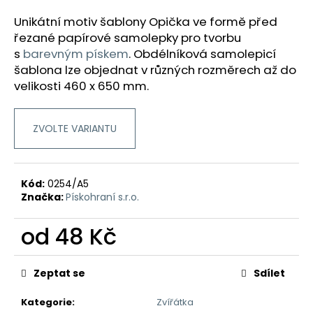
a
Unikátní motiv šablony Opička ve formě před
j
řezané papírové samolepky pro tvorbu
í
s
barevným pískem
.
Obdélníková samolepicí
t
šablona lze objednat v různých rozměrech až do
velikosti 460 x 650 mm.
?
ZVOLTE VARIANTU
HLEDAT
Kód:
0254/A5
Značka:
Pískohraní s.r.o.
D
od
48 Kč
o
p
Měrná
o
cena:
Zeptat se
Sdílet
r
u
Kategorie
:
Zvířátka