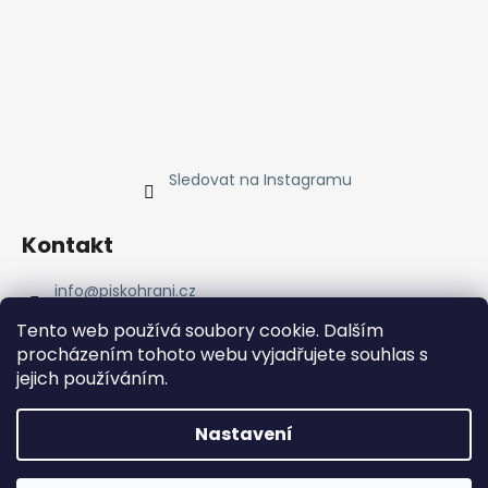
Sledovat na Instagramu
Kontakt
info
@
piskohrani.cz
+420 723 753 053
Tento web používá soubory cookie. Dalším
723 753 053
procházením tohoto webu vyjadřujete souhlas s
Piskohrani
jejich používáním.
piskohrani/
+420 723 753 053
Nastavení
Vytvořil Shoptet