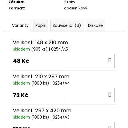
č
Záruka
:
2 roky
u
Formát
:
obdelníkový
j
e
m
Varianty
Popis
Související (6)
Diskuze
e
Velikost: 148 x 210 mm
Skladem
(995 ks)
| 0254/A5
DO
48 Kč
KOŠÍ
Velikost: 210 x 297 mm
Skladem
(1000 ks)
| 0254/A4
DO
72 Kč
KOŠÍ
Velikost: 297 x 420 mm
Skladem
(1000 ks)
| 0254/A3
DO