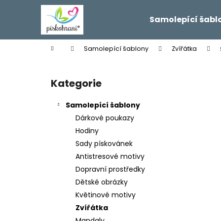
K
Přejít
na
o
Samolepící šabl
obsah
Zpět
Zpět
š
do
do
í
Domů
Samolepící šablony
Zvířátka
k
obchodu
obchodu
P
o
Kategorie
Přeskočit
s
kategorie
t
Samolepící šablony
r
Dárkové poukazy
a
Hodiny
n
Sady pískovánek
n
Antistresové motivy
í
Dopravní prostředky
p
Dětské obrázky
a
Květinové motivy
n
Zvířátka
e
Mandaly