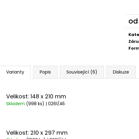
o
Měr
cena
Kate
Záru
For
Varianty
Popis
Související (6)
Diskuze
Velikost: 148 x 210 mm
Skladem
(998 ks)
| 0261/A5
Velikost: 210 x 297 mm