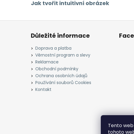
Jak tvořit intuitivní obrázek
Z
á
Důležité informace
Fac
p
a
Doprava a platba
t
Věrnostní program a slevy
í
Reklamace
Obchodní podmínky
Ochrana osobních údajů
Používání souborů Cookies
Kontakt
Tento web 
tohoto webu