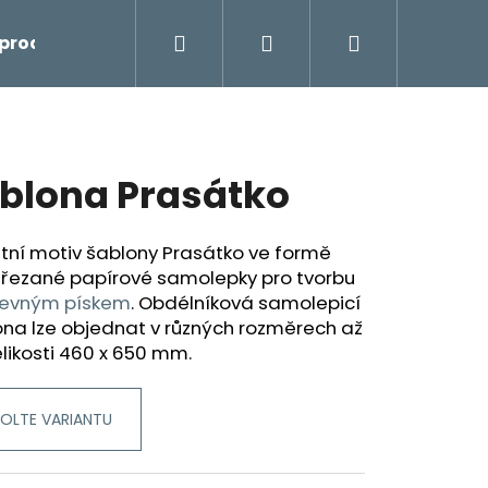
Hledat
Přihlášení
Nákupní
prodej
košík
blona Prasátko
tní motiv šablony Prasátko ve formě
 řezané papírové samolepky pro tvorbu
evným pískem
.
Obdélníková samolepicí
na lze objednat v různých rozměrech až
likosti 460 x 650 mm.
OLTE VARIANTU