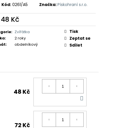
Kód:
0261/A5
Značka:
Pískohraní s.r.o.
d
48 Kč
ná
:
Tisk
gorie
:
Zvířátka
ka
:
2 roky
Zeptat se
mát
:
obdelníkový
Sdílet
48 Kč
DO
KOŠÍKU
72 Kč