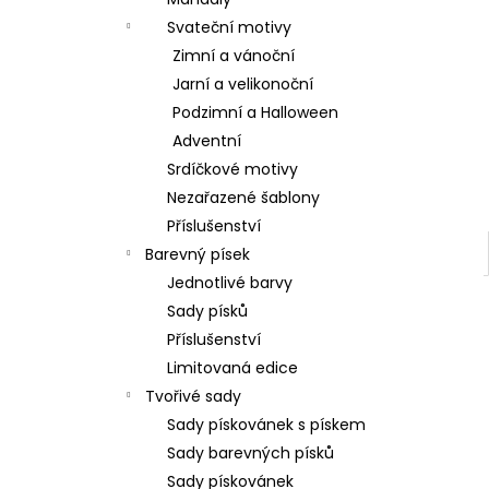
l
Svateční motivy
Zimní a vánoční
Jarní a velikonoční
Podzimní a Halloween
Adventní
Srdíčkové motivy
Nezařazené šablony
Příslušenství
Barevný písek
Jednotlivé barvy
Sady písků
Příslušenství
Limitovaná edice
Tvořivé sady
Sady pískovánek s pískem
Sady barevných písků
Sady pískovánek