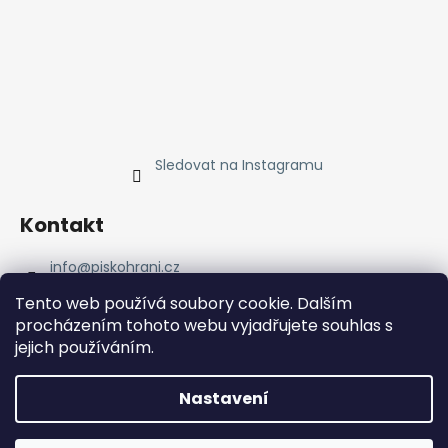
Sledovat na Instagramu
Kontakt
info
@
piskohrani.cz
+420 723 753 053
Tento web používá soubory cookie. Dalším
723 753 053
procházením tohoto webu vyjadřujete souhlas s
Piskohrani
jejich používáním.
piskohrani/
+420 723 753 053
Nastavení
Vytvořil Shoptet