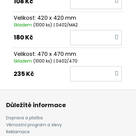
108 Kč
KOŠÍ
Velikost: 420 x 420 mm
Skladem
(1000 ks)
| 0402/MA2
DO
180 Kč
KOŠÍ
Velikost: 470 x 470 mm
Skladem
(1000 ks)
| 0402/470
DO
235 Kč
KOŠÍ
Z
á
Důležité informace
p
a
Doprava a platba
t
Věrnostní program a slevy
í
Reklamace