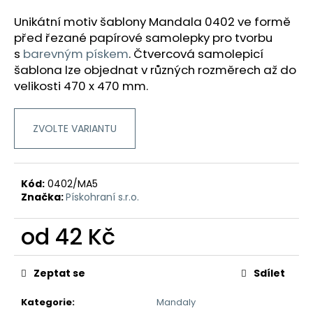
a
Unikátní motiv šablony Mandala 0402 ve formě
j
před řezané papírové samolepky pro tvorbu
í
s
barevným pískem
.
Čtvercová samolepicí
t
šablona lze objednat v různých rozměrech až do
velikosti 470 x 470 mm.
?
ZVOLTE VARIANTU
HLEDAT
Kód:
0402/MA5
Značka:
Pískohraní s.r.o.
D
od
42 Kč
o
p
Měrná
o
cena:
Zeptat se
Sdílet
r
u
Kategorie
:
Mandaly