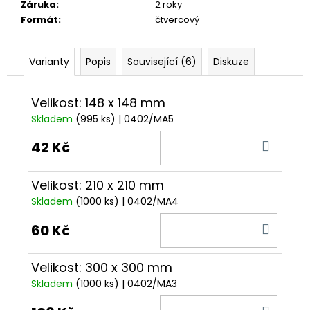
č
Záruka
:
2 roky
u
Formát
:
čtvercový
j
e
m
Varianty
Popis
Související (6)
Diskuze
e
Velikost: 148 x 148 mm
Skladem
(995 ks)
| 0402/MA5
DO
42 Kč
KOŠÍ
Velikost: 210 x 210 mm
Skladem
(1000 ks)
| 0402/MA4
DO
60 Kč
KOŠÍ
Velikost: 300 x 300 mm
Skladem
(1000 ks)
| 0402/MA3
DO