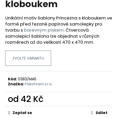
kloboukem
a
j
Unikátní motiv šablony Princezna s kloboukem ve
í
formě před řezané papírové samolepky pro
t
tvorbu
s
barevným pískem
.
Čtvercová
?
samolepicí šablona lze objednat v různých
rozměrech až do velikosti 470 x 470 mm.
ZVOLTE VARIANTU
HLEDAT
Kód:
0383/MA5
D
Značka:
Pískohraní s.r.o.
o
p
od
42 Kč
o
Měrná
r
cena:
u
Zeptat se
Sdílet