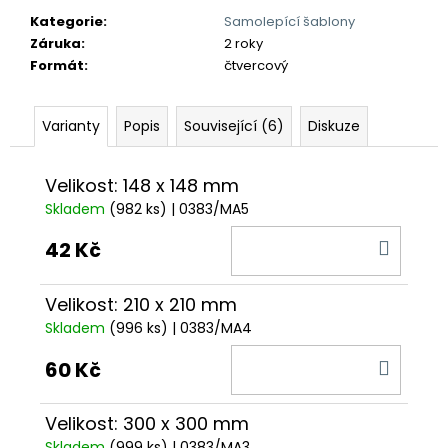
č
u
Kategorie
:
Samolepící šablony
j
Záruka
:
2 roky
e
Formát
:
čtvercový
m
e
Varianty
Popis
Související (6)
Diskuze
Velikost: 148 x 148 mm
Skladem
(982 ks)
| 0383/MA5
DO
42 Kč
KOŠÍ
Velikost: 210 x 210 mm
Skladem
(996 ks)
| 0383/MA4
DO
60 Kč
KOŠÍ
Velikost: 300 x 300 mm
Skladem
(999 ks)
| 0383/MA3