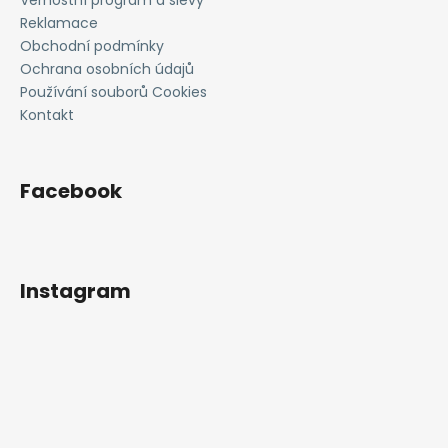
t
Věrnostní program a slevy
í
Reklamace
Obchodní podmínky
Ochrana osobních údajů
Používání souborů Cookies
Kontakt
Facebook
Instagram