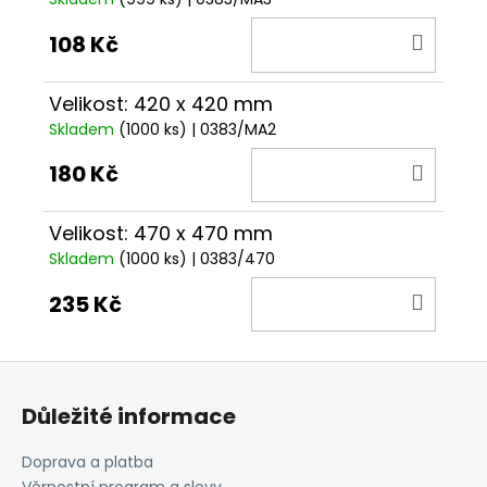
DO
108 Kč
KOŠÍ
Velikost: 420 x 420 mm
Skladem
(1000 ks)
| 0383/MA2
DO
180 Kč
KOŠÍ
Velikost: 470 x 470 mm
Skladem
(1000 ks)
| 0383/470
DO
235 Kč
KOŠÍ
Z
á
Důležité informace
p
a
Doprava a platba