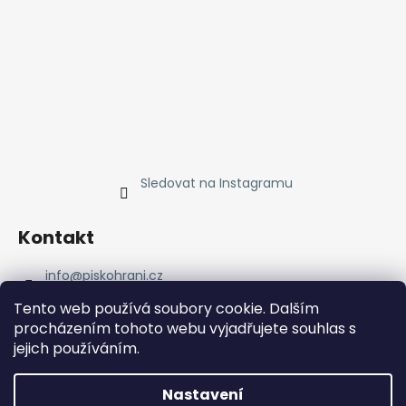
Sledovat na Instagramu
Kontakt
info
@
piskohrani.cz
+420 723 753 053
Tento web používá soubory cookie. Dalším
723 753 053
procházením tohoto webu vyjadřujete souhlas s
Piskohrani
jejich používáním.
piskohrani/
+420 723 753 053
Nastavení