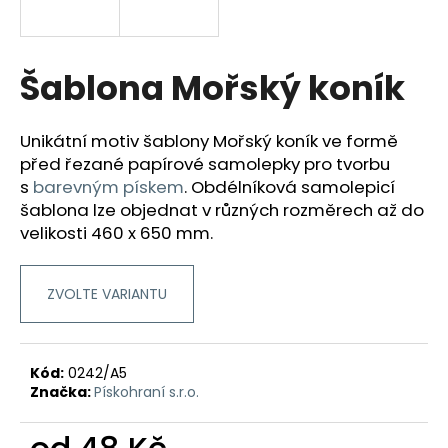
a
j
í
Šablona Mořský koník
t
?
Unikátní motiv šablony Mořský koník ve formě
před řezané papírové samolepky pro tvorbu
s
barevným pískem
.
Obdélníková samolepicí
šablona lze objednat v různých rozměrech až do
velikosti 460 x 650 mm.
HLEDAT
ZVOLTE VARIANTU
D
o
p
Kód:
0242/A5
o
Značka:
Pískohraní s.r.o.
r
u