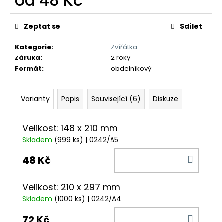
od
48 Kč
č
u
Měrná
j
cena:
Zeptat se
Sdílet
e
m
Kategorie
:
Zvířátka
e
Záruka
:
2 roky
Formát
:
obdelníkový
Varianty
Popis
Související (6)
Diskuze
Velikost: 148 x 210 mm
Skladem
(999 ks)
| 0242/A5
DO
48 Kč
KOŠÍ
Velikost: 210 x 297 mm
Skladem
(1000 ks)
| 0242/A4
DO
72 Kč