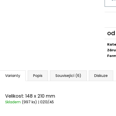
o
Měr
cena
Kate
Záru
For
Varianty
Popis
Související (6)
Diskuze
Velikost: 148 x 210 mm
Skladem
(997 ks)
| 0213/A5