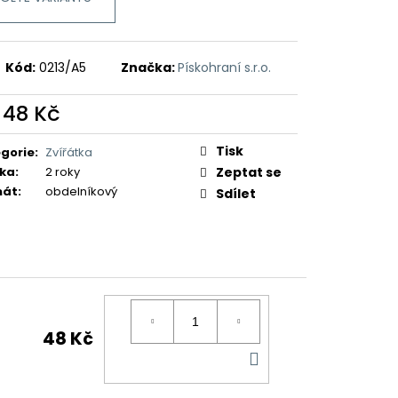
Kód:
0213/A5
Značka:
Pískohraní s.r.o.
d
48 Kč
ná
:
Tisk
gorie
:
Zvířátka
ka
:
2 roky
Zeptat se
mát
:
obdelníkový
Sdílet
48 Kč
DO
KOŠÍKU