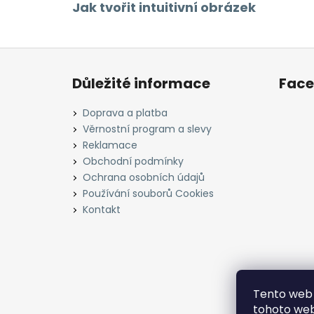
Jak tvořit intuitivní obrázek
Z
á
Důležité informace
Fac
p
a
Doprava a platba
t
Věrnostní program a slevy
í
Reklamace
Obchodní podmínky
Ochrana osobních údajů
Používání souborů Cookies
Kontakt
Tento web 
tohoto webu