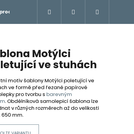
Hledat
Přihlášení
Nákupní
prodej
košík
blona Motýlci
letující ve stuhách
tní motiv šablony Motýlci poletující ve
ách ve formě před řezané papírové
lepky pro tvorbu
s
barevným
em
.
Obdélníková samolepicí šablona lze
nat v různých rozměrech až do velikosti
x 650 mm.
OLTE VARIANTU