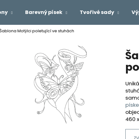
ony
Barevný písek
Tvořivé sady
Vý
Šablona Motýlci poletující ve stuhách
Co potřebujete najít?
Ša
HLEDAT
po
Uniká
Doporučujeme
stuh
samo
písk
objed
460 
ZV