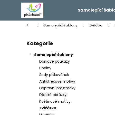
K
Přejít
na
o
Samolepící šabl
obsah
Zpět
Zpět
š
do
do
í
Domů
Samolepící šablony
Zvířátka
k
obchodu
obchodu
P
o
Kategorie
Přeskočit
s
kategorie
t
Samolepící šablony
r
Dárkové poukazy
a
Hodiny
n
Sady pískovánek
n
Antistresové motivy
í
Dopravní prostředky
p
Dětské obrázky
a
Květinové motivy
n
Zvířátka
e
Mandaly