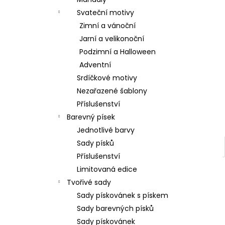
l
Svateční motivy
Zimní a vánoční
Jarní a velikonoční
Podzimní a Halloween
Adventní
Srdíčkové motivy
Nezařazené šablony
Příslušenství
Barevný písek
Jednotlivé barvy
Sady písků
Příslušenství
Limitovaná edice
Tvořivé sady
Sady pískovánek s pískem
Sady barevných písků
Sady pískovánek